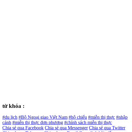
từ khóa :
#du lịch
#Bộ Ngoại giao Việt Nam
#hộ chiếu
#miễn thị thực
#nhập
cảnh
#miễn thị thực đơn phương
#chính sách miễn thị thực
Chia sẻ qua Facebook
Chia sẻ qua Messenger
Chia sẻ qua Twitter