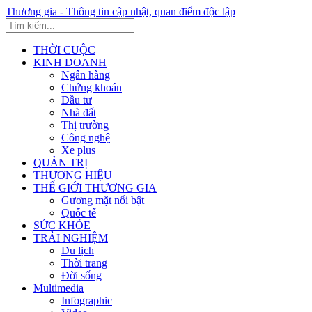
Thương gia - Thông tin cập nhật, quan điểm độc lập
THỜI CUỘC
KINH DOANH
Ngân hàng
Chứng khoán
Đầu tư
Nhà đất
Thị trường
Công nghệ
Xe plus
QUẢN TRỊ
THƯƠNG HIỆU
THẾ GIỚI THƯƠNG GIA
Gương mặt nổi bật
Quốc tế
SỨC KHỎE
TRẢI NGHIỆM
Du lịch
Thời trang
Đời sống
Multimedia
Infographic