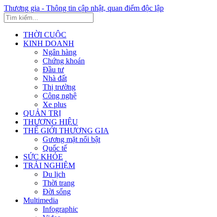
Thương gia - Thông tin cập nhật, quan điểm độc lập
THỜI CUỘC
KINH DOANH
Ngân hàng
Chứng khoán
Đầu tư
Nhà đất
Thị trường
Công nghệ
Xe plus
QUẢN TRỊ
THƯƠNG HIỆU
THẾ GIỚI THƯƠNG GIA
Gương mặt nổi bật
Quốc tế
SỨC KHỎE
TRẢI NGHIỆM
Du lịch
Thời trang
Đời sống
Multimedia
Infographic