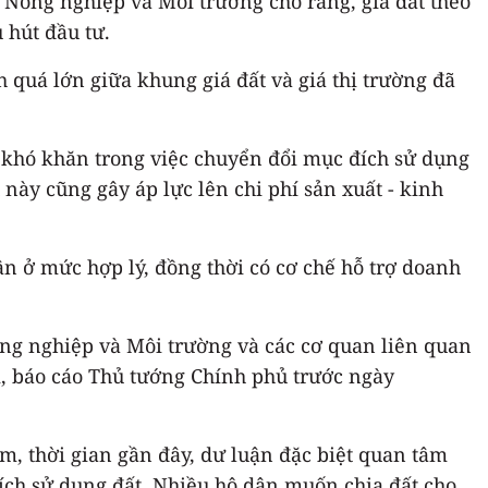
Nông nghiệp và Môi trường cho rằng, giá đất theo
 hút đầu tư.
h quá lớn giữa khung giá đất và giá thị trường đã
p khó khăn trong việc chuyển đổi mục đích sử dụng
u này cũng gây áp lực lên chi phí sản xuất - kinh
ân ở mức hợp lý, đồng thời có cơ chế hỗ trợ doanh
ông nghiệp và Môi trường và các cơ quan liên quan
hi, báo cáo Thủ tướng Chính phủ trước ngày
, thời gian gần đây, dư luận đặc biệt quan tâm
ích sử dụng đất. Nhiều hộ dân muốn chia đất cho