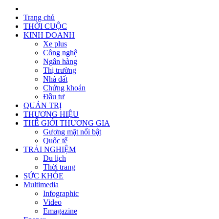
Trang chủ
THỜI CUỘC
KINH DOANH
Xe plus
Công nghệ
Ngân hàng
Thị trường
Nhà đất
Chứng khoán
Đầu tư
QUẢN TRỊ
THƯƠNG HIỆU
THẾ GIỚI THƯƠNG GIA
Gương mặt nổi bật
Quốc tế
TRẢI NGHIỆM
Du lịch
Thời trang
SỨC KHỎE
Multimedia
Infographic
Video
Emagazine