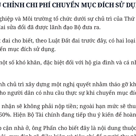
U CHỈNH CHI PHÍ CHUYỂN MỤC ĐÍCH SỬ D
ghiệp và Môi trường tổ chức dưới sự chủ trì của Th
đai sửa đổi đã được lãnh đạo Bộ đưa ra.
i cho biết, theo Luật Đất đai trước đây, có hai loại
yển mục đích sử dụng.
một số khó khăn, đặc biệt đối với hộ gia đình và cá
ính chủ trì xây dựng một nghị quyết nhằm tháo gỡ kh
ho người dân có nhu cầu thực sự khi chuyển mục đíc
nhận sẽ không phải nộp tiền; ngoài hạn mức sẽ thu t
0%. Hiện Bộ Tài chính đang tiếp thu ý kiến để hoàn
 cận nhà ở, ông Phấn cho biết đây là nội dung thuộ