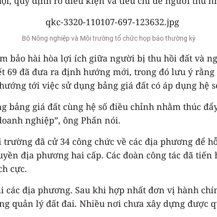
ội, quy định rõ điều kiện và tiêu chí để người thu n
Bộ Nông nghiệp và Môi trường tổ chức họp báo thường kỳ
 bảo hài hòa lợi ích giữa người bị thu hồi đất và n
 69 đã đưa ra định hướng mới, trong đó lưu ý rằng
i hướng tới việc sử dụng bảng giá đất có áp dụng hệ 
ụng bảng giá đất cùng hệ số điều chỉnh nhằm thúc đẩ
 doanh nghiệp”, ông Phấn nói.
 trường đã cử 34 công chức về các địa phương để hỗ 
quyền địa phương hai cấp. Các đoàn công tác đã tiến
ch cực.
ại các địa phương. Sau khi hợp nhất đơn vị hành ch
ng quản lý đất đai. Nhiều nơi chưa xây dựng được qu