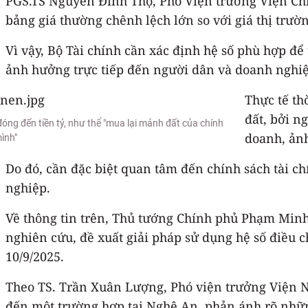
PGS.TS Nguyễn Đình Thọ, Phó Viện trưởng Viện Chi
bảng giá thường chênh lệch lớn so với giá thị trườn
Vì vậy, Bộ Tài chính cần xác định hệ số phù hợp để
ảnh hưởng trực tiếp đến người dân và doanh nghiệ
Thực tế th
đất, bởi n
ng đến tiền tỷ, như thể "mua lại mảnh đất của chính
doanh, ảnh
ình"
Do đó, cần đặc biệt quan tâm đến chính sách tài ch
nghiệp.
Về thông tin trên, Thủ tướng Chính phủ Phạm Minh 
nghiên cứu, đề xuất giải pháp sử dụng hệ số điều c
10/9/2025.
Theo TS. Trần Xuân Lượng, Phó viện trưởng Viện Ng
đến một trường hợp tại Nghệ An, phản ánh rõ nhữn