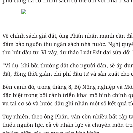
phủ cũng đã có chính sách cụ thể đối với nhà ở xã h
Về chính sách giá đất, ông Phấn nhấn mạnh cần đảm
đảm bảo nguồn thu ngân sách nhà nước. Nghị quyết
thu hút đầu tư. Vì vậy, dự thảo Luật Đất đai sửa đổ
“Ví dụ, khi bồi thường đất cho người dân, sẽ áp d
đất, đồng thời giảm chi phí đầu tư và sản xuất cho
Bên cạnh đó, trong tháng 8, Bộ Nông nghiệp và Môi
đặc biệt trong bối cảnh triển khai mô hình chính 
vụ tại cơ sở và bước đầu ghi nhận một số kết quả tí
Tuy nhiên, theo ông Phấn, vẫn còn nhiều bất cập t
thiếu nguồn lực, cả về nhân lực và chuyên môn tro
nhiệm giữa các cơ quan gặp khó khăn.