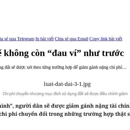
ia sẻ qua Telegram
In bài viết
Chia sẻ qua Email
Copy link bài viết
ẽ không còn “đau ví” như trước
ng đất sẽ được xét theo từng trường hợp để giảm gánh nặng chi phí…
Chi phí chuyển nhượng mục đích sử dụng đất sẽ được điều chỉnh giảm
ình", người dân sẽ được giảm gánh nặng tài chín
i phí chuyển đổi trong những trường hợp thật sự 