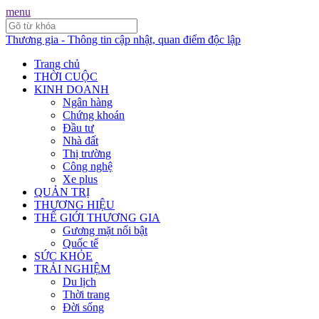
menu
Thương gia - Thông tin cập nhật, quan điểm độc lập
Trang chủ
THỜI CUỘC
KINH DOANH
Ngân hàng
Chứng khoán
Đầu tư
Nhà đất
Thị trường
Công nghệ
Xe plus
QUẢN TRỊ
THƯƠNG HIỆU
THẾ GIỚI THƯƠNG GIA
Gương mặt nổi bật
Quốc tế
SỨC KHỎE
TRẢI NGHIỆM
Du lịch
Thời trang
Đời sống