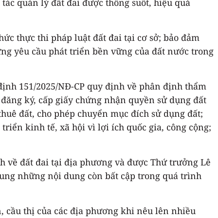
tác quản lý đất đai được thông suốt, hiệu quả
ức thực thi pháp luật đất đai tại cơ sở; bảo đảm
ng yêu cầu phát triển bền vững của đất nước trong
 định 151/2025/NĐ-CP quy định về phân định thẩm
ề đăng ký, cấp giấy chứng nhận quyền sử dụng đất
 thuê đất, cho phép chuyển mục đích sử dụng đất;
riển kinh tế, xã hội vì lợi ích quốc gia, công cộng;
h về đất đai tại địa phương và được Thứ trưởng Lê
sung những nội dung còn bất cập trong quá trình
n, cầu thị của các địa phương khi nêu lên nhiều