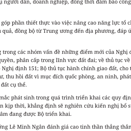
ụ người dân, doanh nghiệp, đồng thời đảm bảo công 
góp phần thiết thực vào việc nâng cao năng lực tổ ch
u quả, đồng bộ từ Trung ương đến địa phương, đáp ứ
dung trong các nhóm vấn đề những điểm mới của Nghị
yền, phân cấp trong lĩnh vực đất đai; về thủ tục v
 Nghị định 151; Bộ thủ tục hành chính giao đất, cho
ư, thu hồi đất vì mục đích quốc phòng, an ninh, phát t
đất cụ thể.
ắc phát sinh trong quá trình triển khai các quy địn
n kịp thời, khẳng định sẽ nghiên cứu kiến nghị bổ 
tâm đang được Bộ triển khai.
rưởng Lê Minh Ngân đánh giá cao tinh thần thẳng thắ