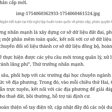
phân cấp mới.
gân kết luận tại Hội nghị tập huấn toàn quốc về phân cấp, phân quyền t
 nhấn mạnh là xây dựng cơ sở dữ liệu đất đai, phục
g một phần mềm toàn quốc, kết nối với cơ sở dữ liệ
chuyển đổi số liệu thành cơ sở dữ liệu đồng bộ, hoàn
ể thực hiện được các yêu cầu mới trong quản lý, xử l
tránh lãng phí”, Thứ trưởng nhấn mạnh.
 sâu, phối hợp với các trường đại học chuyên ngành 
hức về địa phương. Trong đó, vào mỗi chiều thứ Hai,
n trực tuyến, kết nối với các địa phương để giải đá
o thuê đất, bồi thường, hỗ trợ tái định cư.
àn thiện sổ tay điện tử, cập nhật đầy đủ các nội du