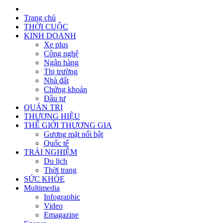
Trang chủ
THỜI CUỘC
KINH DOANH
Xe plus
Công nghệ
Ngân hàng
Thị trường
Nhà đất
Chứng khoán
Đầu tư
QUẢN TRỊ
THƯƠNG HIỆU
THẾ GIỚI THƯƠNG GIA
Gương mặt nổi bật
Quốc tế
TRẢI NGHIỆM
Du lịch
Thời trang
SỨC KHỎE
Multimedia
Infographic
Video
Emagazine