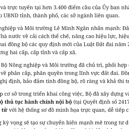
p và trực tuyến tại hơn 3.400 điểm cầu của Ủy ban n
ạo UBND tỉnh, thành phố, các sở ngành liên quan.
nghiệp và Môi trường Lê Minh Ngân nhấn mạnh: Đây l
à nước về cải cách thể chế, nâng cao hiệu lực, hiệu
 khai đồng bộ các quy định mới của Luật Đất đai năm
g hai cấp, cấp tỉnh và cấp xã.
 Bộ Nông nghiệp và Môi trường đã chủ trì, phối hợp
về phân cấp, phân quyền trong lĩnh vực đất đai. Đ
hị định, bảo đảm tính đồng bộ, rõ ràng và khả thi t
ấp cơ sở trong triển khai công việc, Bộ đã xây dựng
bộ thủ tục hành chính nội bộ
(tại Quyết định số 241
 tử
với hệ thống sơ đồ minh họa trực quan, dễ tiếp c
kỳ vọng sẽ tạo sự chuyển biến mạnh mẽ trong tư du