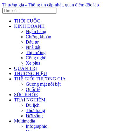
Thương gia - Thông tin cập nhật, quan điểm độc lập
THỜI CUỘC
KINH DOANH
Ngân hàng
Chứng khoán
Đầu tư
Nhà đất
Thị trường
Công nghệ
Xe plus
QUẢN TRỊ
THƯƠNG HIỆU
THẾ GIỚI THƯƠNG GIA
Gương mặt nổi bật
Quốc tế
SỨC KHỎE
TRẢI NGHIỆM
Du lịch
Thời trang
Đời sống
Multimedia
Infographic