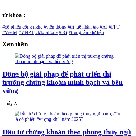
từ khóa :
#cổ phiếu công nghệ
#viễn thông
#trí tuệ nhân tạo
#AI
#FPT
#Viettel
#VNPT
#MobiFone
#5G
#trung tâm dữ liệu
Xem thêm
Đồng bộ giải pháp để phát triển thị
trường chứng khoán minh bạch và bền
vững
Thúy An
Đầu tư chứng khoán theo phong thủy ngũ