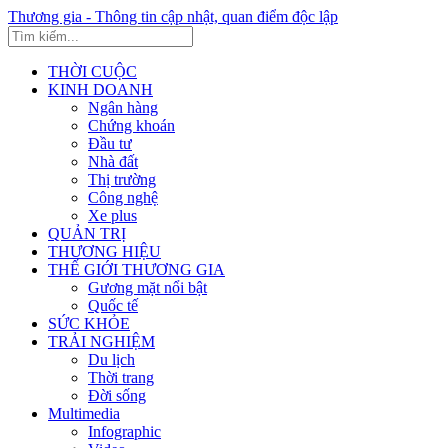
Thương gia - Thông tin cập nhật, quan điểm độc lập
THỜI CUỘC
KINH DOANH
Ngân hàng
Chứng khoán
Đầu tư
Nhà đất
Thị trường
Công nghệ
Xe plus
QUẢN TRỊ
THƯƠNG HIỆU
THẾ GIỚI THƯƠNG GIA
Gương mặt nổi bật
Quốc tế
SỨC KHỎE
TRẢI NGHIỆM
Du lịch
Thời trang
Đời sống
Multimedia
Infographic