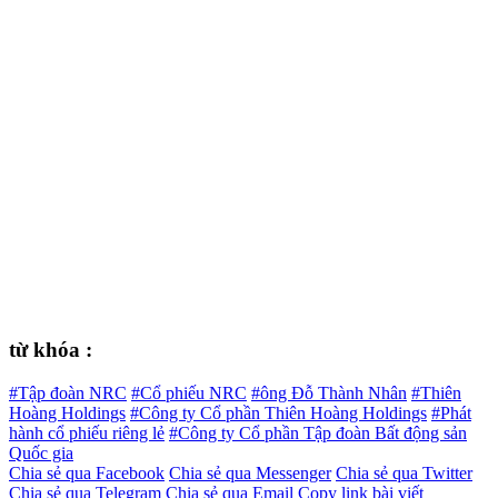
từ khóa :
#Tập đoàn NRC
#Cổ phiếu NRC
#ông Đỗ Thành Nhân
#Thiên
Hoàng Holdings
#Công ty Cổ phần Thiên Hoàng Holdings
#Phát
hành cổ phiếu riêng lẻ
#Công ty Cổ phần Tập đoàn Bất động sản
Quốc gia
Chia sẻ qua Facebook
Chia sẻ qua Messenger
Chia sẻ qua Twitter
Chia sẻ qua Telegram
Chia sẻ qua Email
Copy link bài viết