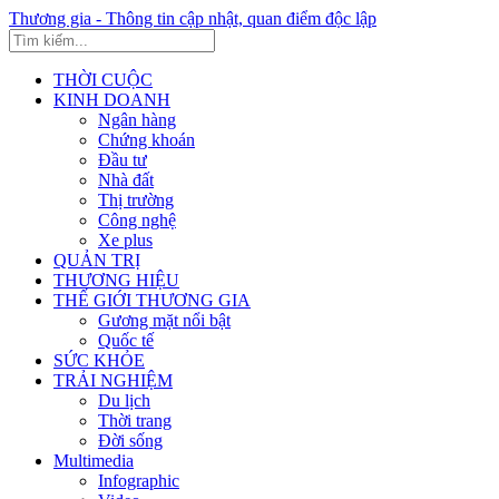
Thương gia - Thông tin cập nhật, quan điểm độc lập
THỜI CUỘC
KINH DOANH
Ngân hàng
Chứng khoán
Đầu tư
Nhà đất
Thị trường
Công nghệ
Xe plus
QUẢN TRỊ
THƯƠNG HIỆU
THẾ GIỚI THƯƠNG GIA
Gương mặt nổi bật
Quốc tế
SỨC KHỎE
TRẢI NGHIỆM
Du lịch
Thời trang
Đời sống
Multimedia
Infographic