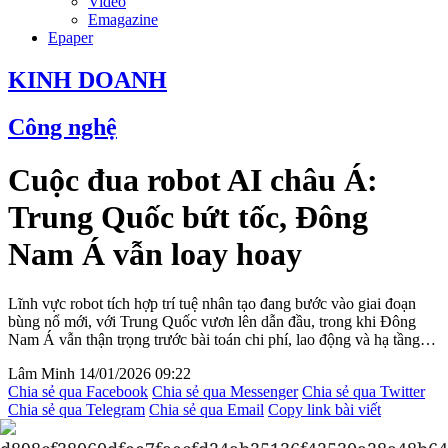
Video
Emagazine
Epaper
KINH DOANH
Công nghệ
Cuộc đua robot AI châu Á:
Trung Quốc bứt tốc, Đông
Nam Á vẫn loay hoay
Lĩnh vực robot tích hợp trí tuệ nhân tạo đang bước vào giai đoạn
bùng nổ mới, với Trung Quốc vươn lên dẫn đầu, trong khi Đông
Nam Á vẫn thận trọng trước bài toán chi phí, lao động và hạ tầng…
Lâm Minh
14/01/2026 09:22
Chia sẻ qua Facebook
Chia sẻ qua Messenger
Chia sẻ qua Twitter
Chia sẻ qua Telegram
Chia sẻ qua Email
Copy link bài viết