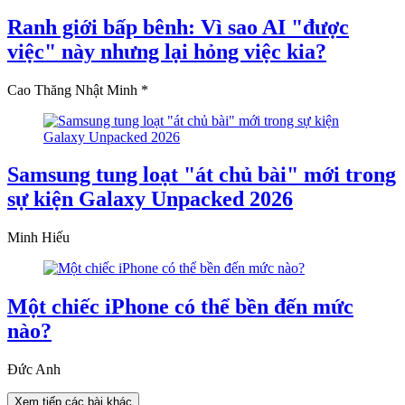
Ranh giới bấp bênh: Vì sao AI "được
việc" này nhưng lại hỏng việc kia?
Cao Thăng Nhật Minh *
Samsung tung loạt "át chủ bài" mới trong
sự kiện Galaxy Unpacked 2026
Minh Hiếu
Một chiếc iPhone có thể bền đến mức
nào?
Đức Anh
Xem tiếp các bài khác