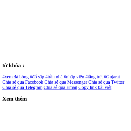
từ khóa :
#xem đá bóng
#đổ sập
#trần nhà
#nhập viện
#tầng trệt
#Gujarat
Chia sẻ qua Facebook
Chia sẻ qua Messenger
Chia sẻ qua Twitter
Chia sẻ qua Telegram
Chia sẻ qua Email
Copy link bài viết
Xem thêm