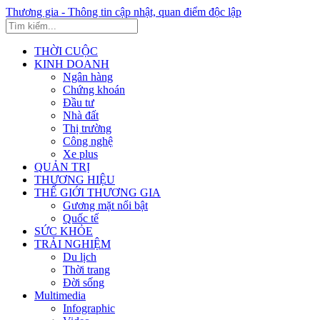
Thương gia - Thông tin cập nhật, quan điểm độc lập
THỜI CUỘC
KINH DOANH
Ngân hàng
Chứng khoán
Đầu tư
Nhà đất
Thị trường
Công nghệ
Xe plus
QUẢN TRỊ
THƯƠNG HIỆU
THẾ GIỚI THƯƠNG GIA
Gương mặt nổi bật
Quốc tế
SỨC KHỎE
TRẢI NGHIỆM
Du lịch
Thời trang
Đời sống
Multimedia
Infographic