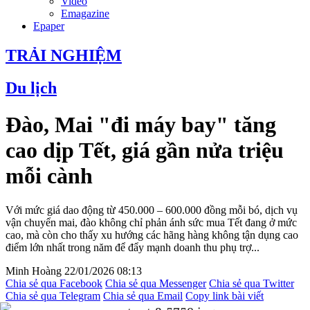
Video
Emagazine
Epaper
TRẢI NGHIỆM
Du lịch
Đào, Mai "đi máy bay" tăng
cao dịp Tết, giá gần nửa triệu
mỗi cành
Với mức giá dao động từ 450.000 – 600.000 đồng mỗi bó, dịch vụ
vận chuyển mai, đào không chỉ phản ánh sức mua Tết đang ở mức
cao, mà còn cho thấy xu hướng các hãng hàng không tận dụng cao
điểm lớn nhất trong năm để đẩy mạnh doanh thu phụ trợ...
Minh Hoàng
22/01/2026 08:13
Chia sẻ qua Facebook
Chia sẻ qua Messenger
Chia sẻ qua Twitter
Chia sẻ qua Telegram
Chia sẻ qua Email
Copy link bài viết