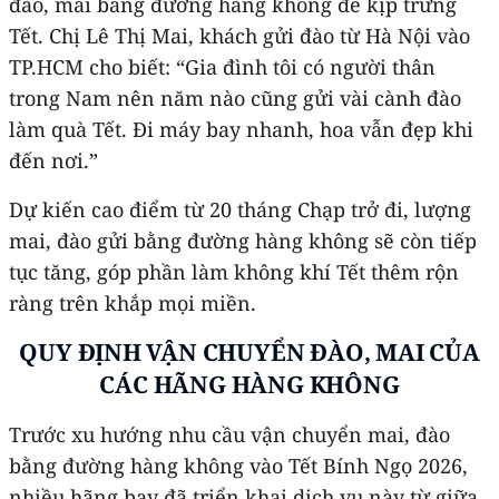
đào, mai bằng đường hàng không để kịp trưng
Tết. Chị Lê Thị Mai, khách gửi đào từ Hà Nội vào
TP.HCM cho biết: “Gia đình tôi có người thân
trong Nam nên năm nào cũng gửi vài cành đào
làm quà Tết. Đi máy bay nhanh, hoa vẫn đẹp khi
đến nơi.”
Dự kiến cao điểm từ 20 tháng Chạp trở đi, lượng
mai, đào gửi bằng đường hàng không sẽ còn tiếp
tục tăng, góp phần làm không khí Tết thêm rộn
ràng trên khắp mọi miền.
QUY ĐỊNH VẬN CHUYỂN ĐÀO, MAI CỦA
CÁC HÃNG HÀNG KHÔNG
Trước xu hướng nhu cầu vận chuyển mai, đào
bằng đường hàng không vào Tết Bính Ngọ 2026,
nhiều hãng bay đã triển khai dịch vụ này từ giữa