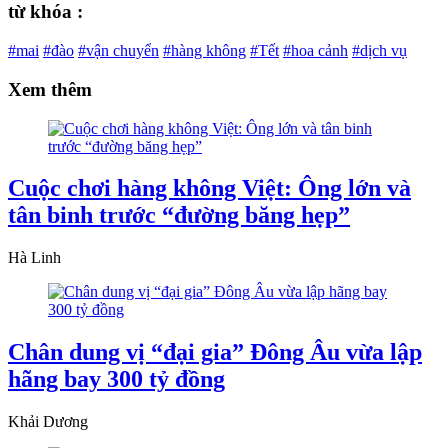
từ khóa :
#mai
#đào
#vận chuyển
#hàng không
#Tết
#hoa cảnh
#dịch vụ
Xem thêm
Cuộc chơi hàng không Việt: Ông lớn và
tân binh trước “đường băng hẹp”
Hà Linh
Chân dung vị “đại gia” Đông Âu vừa lập
hãng bay 300 tỷ đồng
Khải Dương