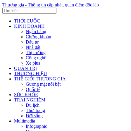
Thương gia - Thông tin cập nhật, quan điểm độc lập
THỜI CUỘC
KINH DOANH
Ngân hàng
Chứng khoán
Đầu tư
Nhà đất
Thị trường
Công nghệ
Xe plus
QUẢN TRỊ
THƯƠNG HIỆU
THẾ GIỚI THƯƠNG GIA
Gương mặt nổi bật
Quốc tế
SỨC KHỎE
TRẢI NGHIỆM
Du lịch
Thời trang
Đời sống
Multimedia
Infographic