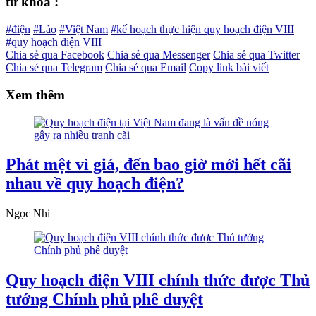
từ khóa :
#điện
#Lào
#Việt Nam
#kế hoạch thực hiện quy hoạch điện VIII
#quy hoạch điện VIII
Chia sẻ qua Facebook
Chia sẻ qua Messenger
Chia sẻ qua Twitter
Chia sẻ qua Telegram
Chia sẻ qua Email
Copy link bài viết
Xem thêm
Phát mệt vì giá, đến bao giờ mới hết cãi
nhau về quy hoạch điện?
Ngọc Nhi
Quy hoạch điện VIII chính thức được Thủ
tướng Chính phủ phê duyệt