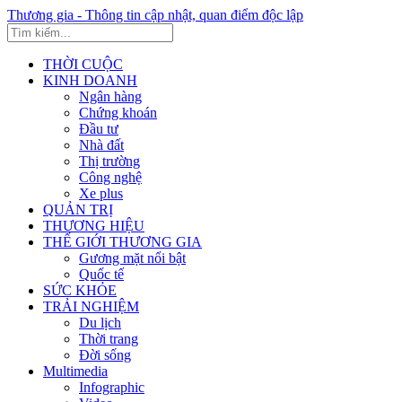
Thương gia - Thông tin cập nhật, quan điểm độc lập
THỜI CUỘC
KINH DOANH
Ngân hàng
Chứng khoán
Đầu tư
Nhà đất
Thị trường
Công nghệ
Xe plus
QUẢN TRỊ
THƯƠNG HIỆU
THẾ GIỚI THƯƠNG GIA
Gương mặt nổi bật
Quốc tế
SỨC KHỎE
TRẢI NGHIỆM
Du lịch
Thời trang
Đời sống
Multimedia
Infographic