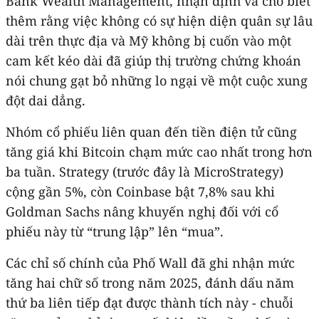
Bank Wealth Management, nhận định và cho biết
thêm rằng việc không có sự hiện diện quân sự lâu
dài trên thực địa và Mỹ không bị cuốn vào một
cam kết kéo dài đã giúp thị trường chứng khoán
nói chung gạt bỏ những lo ngại về một cuộc xung
đột dai dẳng.
Nhóm cổ phiếu liên quan đến tiền điện tử cũng
tăng giá khi Bitcoin chạm mức cao nhất trong hơn
ba tuần. Strategy (trước đây là MicroStrategy)
cộng gần 5%, còn Coinbase bật 7,8% sau khi
Goldman Sachs nâng khuyến nghị đối với cổ
phiếu này từ “trung lập” lên “mua”.
Các chỉ số chính của Phố Wall đã ghi nhận mức
tăng hai chữ số trong năm 2025, đánh dấu năm
thứ ba liên tiếp đạt được thành tích này - chuỗi