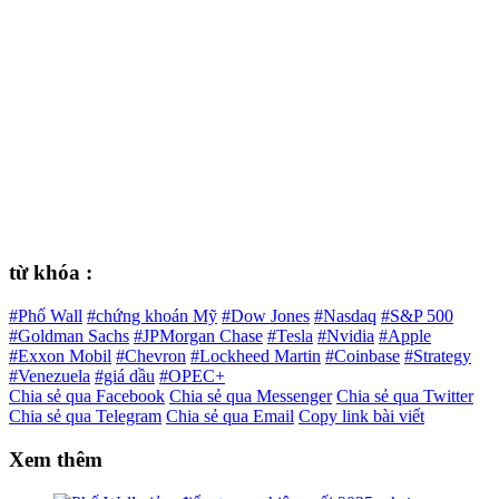
từ khóa :
#Phố Wall
#chứng khoán Mỹ
#Dow Jones
#Nasdaq
#S&P 500
#Goldman Sachs
#JPMorgan Chase
#Tesla
#Nvidia
#Apple
#Exxon Mobil
#Chevron
#Lockheed Martin
#Coinbase
#Strategy
#Venezuela
#giá dầu
#OPEC+
Chia sẻ qua Facebook
Chia sẻ qua Messenger
Chia sẻ qua Twitter
Chia sẻ qua Telegram
Chia sẻ qua Email
Copy link bài viết
Xem thêm