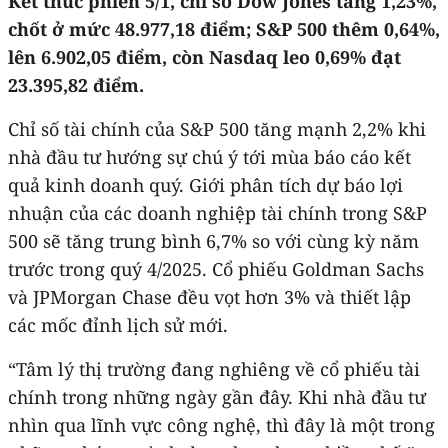
Kết thúc phiên 5/1, chỉ số Dow Jones tăng 1,23%,
chốt ở mức 48.977,18 điểm; S&P 500 thêm 0,64%,
lên 6.902,05 điểm, còn Nasdaq leo 0,69% đạt
23.395,82 điểm.
Chỉ số tài chính của S&P 500 tăng mạnh 2,2% khi
nhà đầu tư hướng sự chú ý tới mùa báo cáo kết
quả kinh doanh quý. Giới phân tích dự báo lợi
nhuận của các doanh nghiệp tài chính trong S&P
500 sẽ tăng trung bình 6,7% so với cùng kỳ năm
trước trong quý 4/2025. Cổ phiếu Goldman Sachs
và JPMorgan Chase đều vọt hơn 3% và thiết lập
các mốc đỉnh lịch sử mới.
“Tâm lý thị trường đang nghiêng về cổ phiếu tài
chính trong những ngày gần đây. Khi nhà đầu tư
nhìn qua lĩnh vực công nghệ, thì đây là một trong