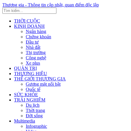
Thương gia - Thông tin cập nhật, quan điểm độc lập
THỜI CUỘC
KINH DOANH
Ngân hàng
Chứng khoán
Đầu tư
Nhà đất
Thị trường
Công nghệ
Xe plus
QUẢN TRỊ
THƯƠNG HIỆU
THẾ GIỚI THƯƠNG GIA
Gương mặt nổi bật
Quốc tế
SỨC KHỎE
TRẢI NGHIỆM
Du lịch
Thời trang
Đời sống
Multimedia
Infographic