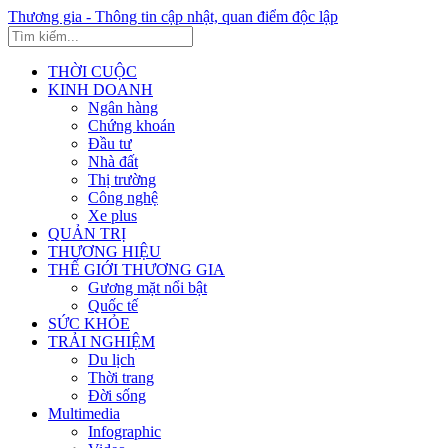
Thương gia - Thông tin cập nhật, quan điểm độc lập
THỜI CUỘC
KINH DOANH
Ngân hàng
Chứng khoán
Đầu tư
Nhà đất
Thị trường
Công nghệ
Xe plus
QUẢN TRỊ
THƯƠNG HIỆU
THẾ GIỚI THƯƠNG GIA
Gương mặt nổi bật
Quốc tế
SỨC KHỎE
TRẢI NGHIỆM
Du lịch
Thời trang
Đời sống
Multimedia
Infographic