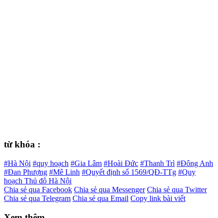
từ khóa :
#Hà Nội
#quy hoạch
#Gia Lâm
#Hoài Đức
#Thanh Trì
#Đông Anh
#Đan Phượng
#Mê Linh
#Quyết định số 1569/QĐ-TTg
#Quy
hoạch Thủ đô Hà Nội
Chia sẻ qua Facebook
Chia sẻ qua Messenger
Chia sẻ qua Twitter
Chia sẻ qua Telegram
Chia sẻ qua Email
Copy link bài viết
Xem thêm