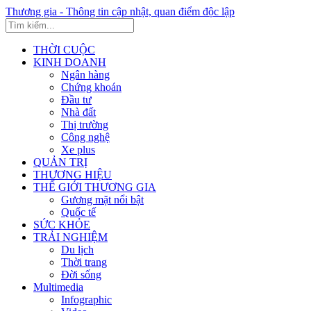
Thương gia - Thông tin cập nhật, quan điểm độc lập
THỜI CUỘC
KINH DOANH
Ngân hàng
Chứng khoán
Đầu tư
Nhà đất
Thị trường
Công nghệ
Xe plus
QUẢN TRỊ
THƯƠNG HIỆU
THẾ GIỚI THƯƠNG GIA
Gương mặt nổi bật
Quốc tế
SỨC KHỎE
TRẢI NGHIỆM
Du lịch
Thời trang
Đời sống
Multimedia
Infographic