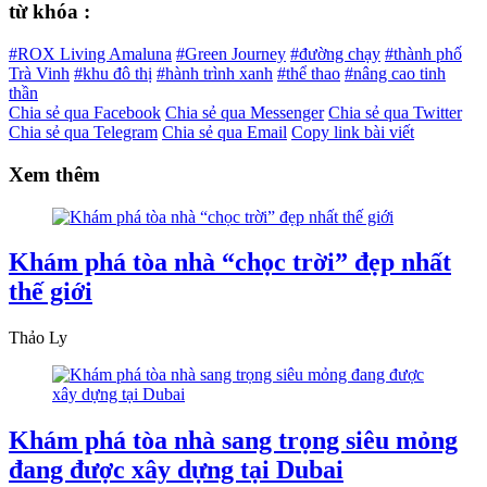
từ khóa :
#ROX Living Amaluna
#Green Journey
#đường chạy
#thành phố
Trà Vinh
#khu đô thị
#hành trình xanh
#thể thao
#nâng cao tinh
thần
Chia sẻ qua Facebook
Chia sẻ qua Messenger
Chia sẻ qua Twitter
Chia sẻ qua Telegram
Chia sẻ qua Email
Copy link bài viết
Xem thêm
Khám phá tòa nhà “chọc trời” đẹp nhất
thế giới
Thảo Ly
Khám phá tòa nhà sang trọng siêu mỏng
đang được xây dựng tại Dubai