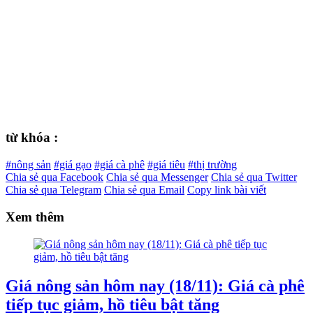
từ khóa :
#nông sản
#giá gạo
#giá cà phê
#giá tiêu
#thị trường
Chia sẻ qua Facebook
Chia sẻ qua Messenger
Chia sẻ qua Twitter
Chia sẻ qua Telegram
Chia sẻ qua Email
Copy link bài viết
Xem thêm
Giá nông sản hôm nay (18/11): Giá cà phê
tiếp tục giảm, hồ tiêu bật tăng