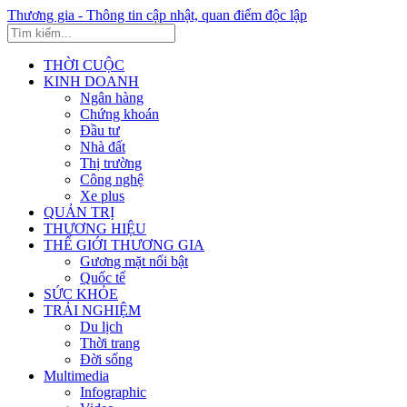
Thương gia - Thông tin cập nhật, quan điểm độc lập
THỜI CUỘC
KINH DOANH
Ngân hàng
Chứng khoán
Đầu tư
Nhà đất
Thị trường
Công nghệ
Xe plus
QUẢN TRỊ
THƯƠNG HIỆU
THẾ GIỚI THƯƠNG GIA
Gương mặt nổi bật
Quốc tế
SỨC KHỎE
TRẢI NGHIỆM
Du lịch
Thời trang
Đời sống
Multimedia
Infographic