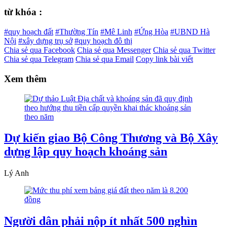
từ khóa :
#quy hoạch đất
#Thường Tín
#Mê Linh
#Ứng Hòa
#UBND Hà
Nội
#xây dựng trụ sở
#quy hoạch đô thị
Chia sẻ qua Facebook
Chia sẻ qua Messenger
Chia sẻ qua Twitter
Chia sẻ qua Telegram
Chia sẻ qua Email
Copy link bài viết
Xem thêm
Dự kiến giao Bộ Công Thương và Bộ Xây
dựng lập quy hoạch khoáng sản
Lý Anh
Người dân phải nộp ít nhất 500 nghìn