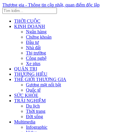
Thương gia - Thông tin cập nhật, quan điểm độc lập
THỜI CUỘC
KINH DOANH
Ngân hàng
Chứng khoán
Đầu tư
Nhà đất
Thị trường
Công nghệ
Xe plus
QUẢN TRỊ
THƯƠNG HIỆU
THẾ GIỚI THƯƠNG GIA
Gương mặt nổi bật
Quốc tế
SỨC KHỎE
TRẢI NGHIỆM
Du lịch
Thời trang
Đời sống
Multimedia
Infographic