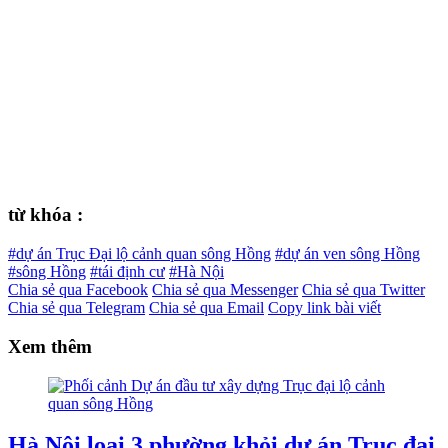
từ khóa :
#dự án Trục Đại lộ cảnh quan sông Hồng
#dự án ven sông Hồng
#sông Hồng
#tái định cư
#Hà Nội
Chia sẻ qua Facebook
Chia sẻ qua Messenger
Chia sẻ qua Twitter
Chia sẻ qua Telegram
Chia sẻ qua Email
Copy link bài viết
Xem thêm
Hà Nội loại 3 phường khỏi dự án Trục đại