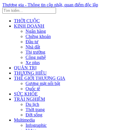
Thương gia - Thông tin cập nhật, quan điểm độc lập
THỜI CUỘC
KINH DOANH
Ngân hàng
Chứng khoán
Đầu tư
Nhà đất
Thị trường
Công nghệ
Xe plus
QUẢN TRỊ
THƯƠNG HIỆU
THẾ GIỚI THƯƠNG GIA
Gương mặt nổi bật
Quốc tế
SỨC KHỎE
TRẢI NGHIỆM
Du lịch
Thời trang
Đời sống
Multimedia
Infographic