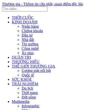
Thương gia - Thông tin cập nhật, quan điểm độc lập
THỜI CUỘC
KINH DOANH
Ngân hàng
Chứng khoán
Đầu tư
Nhà đất
Thị trường
Công nghệ
Xe plus
QUẢN TRỊ
THƯƠNG HIỆU
THẾ GIỚI THƯƠNG GIA
Gương mặt nổi bật
Quốc tế
SỨC KHỎE
TRẢI NGHIỆM
Du lịch
Thời trang
Đời sống
Multimedia
Infographic