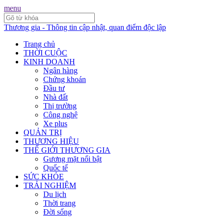
menu
Thương gia - Thông tin cập nhật, quan điểm độc lập
Trang chủ
THỜI CUỘC
KINH DOANH
Ngân hàng
Chứng khoán
Đầu tư
Nhà đất
Thị trường
Công nghệ
Xe plus
QUẢN TRỊ
THƯƠNG HIỆU
THẾ GIỚI THƯƠNG GIA
Gương mặt nổi bật
Quốc tế
SỨC KHỎE
TRẢI NGHIỆM
Du lịch
Thời trang
Đời sống