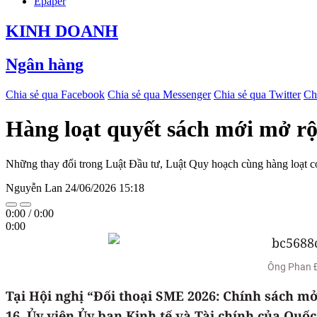
Epaper
KINH DOANH
Ngân hàng
Chia sẻ qua Facebook
Chia sẻ qua Messenger
Chia sẻ qua Twitter
Ch
Hàng loạt quyết sách mới mở r
Những thay đổi trong Luật Đầu tư, Luật Quy hoạch cùng hàng loạt cơ 
Nguyễn Lan
24/06/2026 15:18
0:00
/
0:00
0:00
Ông Phan Đứ
Tại Hội nghị “Đối thoại SME 2026: Chính sách m
16, Ủy viên Ủy ban Kinh tế và Tài chính của Quố