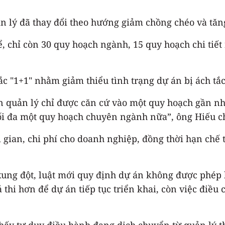
n lý đã thay đổi theo hướng giảm chồng chéo và tăng
, chỉ còn 30 quy hoạch ngành, 15 quy hoạch chi tiế
ắc "1+1" nhằm giảm thiểu tình trạng dự án bị ách tắ
n quản lý chỉ được căn cứ vào một quy hoạch gần nhấ
i đa một quy hoạch chuyên ngành nữa”, ông Hiếu ch
i gian, chi phí cho doanh nghiệp, đồng thời hạn chế 
xung đột, luật mới quy định dự án không được phép 
thi hơn để dự án tiếp tục triển khai, còn việc điề
ấy tư duy điều hành đang dịch chuyển từ quản lý th