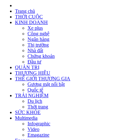
Trang chủ
THỜI CUỘC
KINH DOANH
Xe plus
Công nghệ
Ngân hàng
Thị trường
Nhà đất
Chứng khoán
Đầu tư
QUẢN TRỊ
THƯƠNG HIỆU
THẾ GIỚI THƯƠNG GIA
Gương mặt nổi bật
Quốc tế
TRẢI NGHIỆM
Du lịch
Thời trang
SỨC KHỎE
Multimedia
Infographic
Video
Emagazine