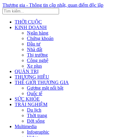
Thương gia - Thông tin cập nhật, quan điểm độc lập
THỜI CUỘC
KINH DOANH
Ngân hàng
Chứng khoán
Đầu tư
Nhà đất
Thị trường
Công nghệ
Xe plus
QUẢN TRỊ
THƯƠNG HIỆU
THẾ GIỚI THƯƠNG GIA
Gương mặt nổi bật
Quốc tế
SỨC KHỎE
TRẢI NGHIỆM
Du lịch
Thời trang
Đời sống
Multimedia
Infographic