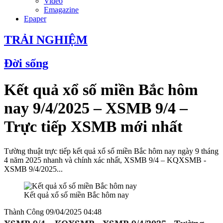
Video
Emagazine
Epaper
TRẢI NGHIỆM
Đời sống
Kết quả xổ số miền Bắc hôm
nay 9/4/2025 – XSMB 9/4 –
Trực tiếp XSMB mới nhất
Tường thuật trực tiếp kết quả xổ số miền Bắc hôm nay ngày 9 tháng
4 năm 2025 nhanh và chính xác nhất, XSMB 9/4 – KQXSMB -
XSMB 9/4/2025...
Kết quả xổ số miền Bắc hôm nay
Thành Công
09/04/2025 04:48