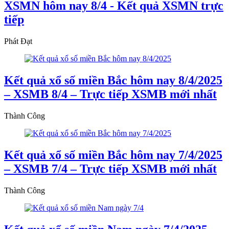
XSMN hôm nay 8/4 - Kết quả XSMN trực
tiếp
Phát Đạt
Kết quả xổ số miền Bắc hôm nay 8/4/2025
– XSMB 8/4 – Trực tiếp XSMB mới nhất
Thành Công
Kết quả xổ số miền Bắc hôm nay 7/4/2025
– XSMB 7/4 – Trực tiếp XSMB mới nhất
Thành Công