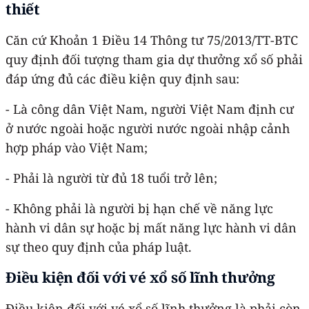
thiết
Căn cứ Khoản 1 Điều 14 Thông tư 75/2013/TT-BTC
quy định đối tượng tham gia dự thưởng xổ số phải
đáp ứng đủ các điều kiện quy định sau:
- Là công dân Việt Nam, người Việt Nam định cư
ở nước ngoài hoặc người nước ngoài nhập cảnh
hợp pháp vào Việt Nam;
- Phải là người từ đủ 18 tuổi trở lên;
- Không phải là người bị hạn chế về năng lực
hành vi dân sự hoặc bị mất năng lực hành vi dân
sự theo quy định của pháp luật.
Điều kiện đối với vé xổ số lĩnh thưởng
Điều kiện đối với vé xổ số lĩnh thưởng là phải còn