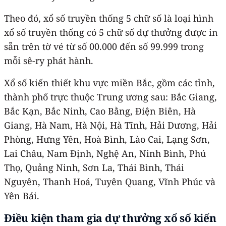
Theo đó, xổ số truyền thống 5 chữ số là loại hình
xổ số truyền thống có 5 chữ số dự thưởng được in
sẵn trên tờ vé từ số 00.000 đến số 99.999 trong
mỗi sê-ry phát hành.
Xổ số kiến thiết khu vực miền Bắc, gồm các tỉnh,
thành phố trực thuộc Trung ương sau: Bắc Giang,
Bắc Kạn, Bắc Ninh, Cao Bằng, Điện Biên, Hà
Giang, Hà Nam, Hà Nội, Hà Tĩnh, Hải Dương, Hải
Phòng, Hưng Yên, Hoà Bình, Lào Cai, Lạng Sơn,
Lai Châu, Nam Định, Nghệ An, Ninh Bình, Phú
Thọ, Quảng Ninh, Sơn La, Thái Bình, Thái
Nguyên, Thanh Hoá, Tuyên Quang, Vĩnh Phúc và
Yên Bái.
Điều kiện tham gia dự thưởng xổ số kiến