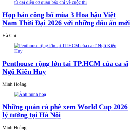
Họp báo công bố mùa 3 Hoa hậu Việt
Nam Thời Đại 2026 với những dấu ấn mới
Hà Chi
Penthouse rộng lớn tại TP.HCM của ca sĩ
Ngô Kiến Huy
Minh Hoàng
Những quán cà phê xem World Cup 2026
lý tưởng tại Hà Nội
Minh Hoàng