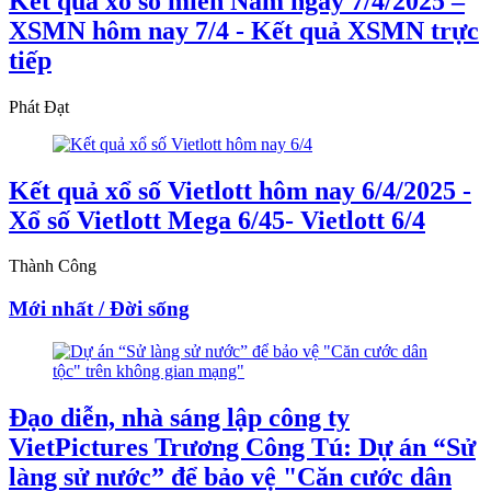
Kết quả xổ số miền Nam ngày 7/4/2025 –
XSMN hôm nay 7/4 - Kết quả XSMN trực
tiếp
Phát Đạt
Kết quả xổ số Vietlott hôm nay 6/4/2025 -
Xổ số Vietlott Mega 6/45- Vietlott 6/4
Thành Công
Mới nhất / Đời sống
Đạo diễn, nhà sáng lập công ty
VietPictures Trương Công Tú: Dự án “Sử
làng sử nước” để bảo vệ "Căn cước dân