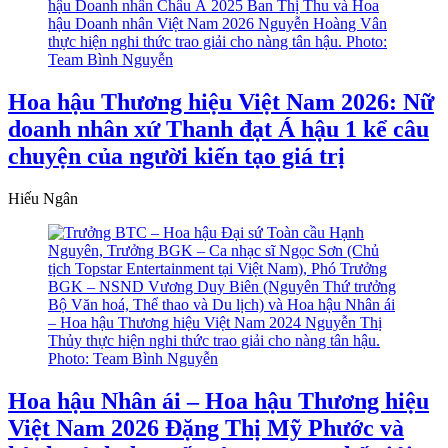
Hoa hậu Thương hiệu Việt Nam 2026: Nữ
doanh nhân xứ Thanh đạt Á hậu 1 kể câu
chuyện của người kiến tạo giá trị
Hiếu Ngân
Hoa hậu Nhân ái – Hoa hậu Thương hiệu
Việt Nam 2026 Đặng Thị Mỹ Phước và