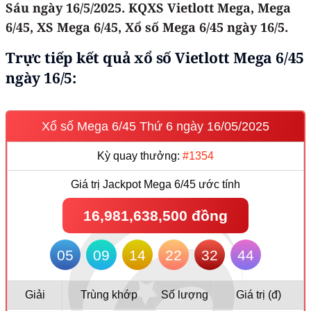
Sáu ngày 16/5/2025. KQXS Vietlott Mega, Mega
6/45, XS Mega 6/45, Xổ số Mega 6/45 ngày 16/5.
Trực tiếp kết quả xổ số Vietlott Mega 6/45
ngày 16/5: