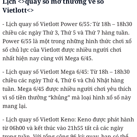
Lịch
<>
quay số mở thưởng vé số
Vietlott
<>
- Lịch quay số Vietlott Power 6/55
:
Từ 18h – 18h30
chiều các ngày Thứ 3, Thứ 5 và Thứ 7 hàng tuần.
Power 6/55 là một trong những hình thức chơi xổ
số chủ lực của Vietlott được nhiều người chơi
nhất hiện nay cùng với Mega 6/45.
- Lịch quay số Vietlott Mega 6/45: Từ 18h – 18h30
chiều các ngày Thứ 4, Thứ 6 và Chủ Nhật hàng
tuần. Mega 6/45 được nhiều người chơi yêu thích
vì số tiền thưởng “khủng” mà loại hình xổ số này
mang lại.
- Lịch quay số Vietlott Keno: Keno được phát hành
từ 06h00 và kết thúc vào 21h55 tất cả các ngày
trong tuần. Với tổng cộng 96 kỳ quay, bạn có thể