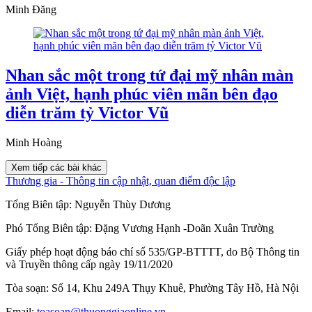
Minh Đăng
Nhan sắc một trong tứ đại mỹ nhân màn
ảnh Việt, hạnh phúc viên mãn bên đạo
diễn trăm tỷ Victor Vũ
Minh Hoàng
Xem tiếp các bài khác
Thương gia - Thông tin cập nhật, quan điểm độc lập
Tổng Biên tập:
Nguyễn Thùy Dương
Phó Tổng Biên tập:
Đặng Vương Hạnh
-
Doãn Xuân Trường
Giấy phép hoạt động báo chí số 535/GP-BTTTT, do Bộ Thông tin
và Truyền thông cấp ngày 19/11/2020
Tòa soạn: Số 14, Khu 249A Thụy Khuê, Phường Tây Hồ, Hà Nội
Email:
toasoan@thuonggiaonline.vn