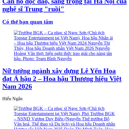
Căn hộ độc đáo, sang trọng tại Hà Nội của
nghệ sĩ Trung "ruồi"
Có thể bạn quan tâm
Nữ tướng ngành xây dựng Lê Yến Hoa
đạt Á hậu 2 – Hoa hậu Thương hiệu Việt
Nam 2026
Hiếu Ngân