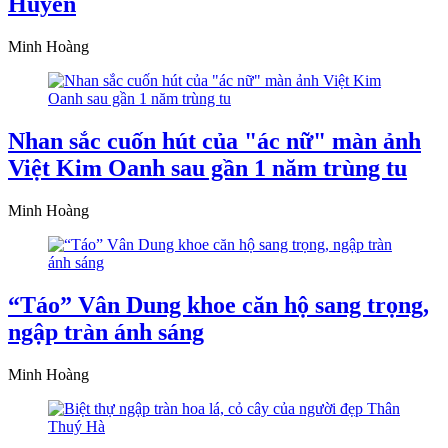
Huyền
Minh Hoàng
Nhan sắc cuốn hút của "ác nữ" màn ảnh
Việt Kim Oanh sau gần 1 năm trùng tu
Minh Hoàng
“Táo” Vân Dung khoe căn hộ sang trọng,
ngập tràn ánh sáng
Minh Hoàng