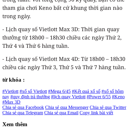
tham gia chơi Keno bất cứ khung thời gian nào
trong ngày.
- Lịch quay số Vietlott Max 3D: Thời gian quay
thưởng từ 18h00 – 18h30 chiều các ngày Thứ 2,
Thứ 4 và Thứ 6 hàng tuần.
- Lịch quay số Vietlott Max 4D: Từ 18h00 – 18h30
chiều các ngày Thứ 3, Thứ 5 và Thứ 7 hàng tuần.
từ khóa :
#Vietlott
#xổ số Vietlott
#Mega 6/45
#Kết quả xổ số
#xổ số hôm
nay
#quy định trả thưởng
#lịch quay Vietlott
#Power 6/55
#Keno
#Max 3D
Chia sẻ qua Facebook
Chia sẻ qua Messenger
Chia sẻ qua Twitter
Chia sẻ qua Telegram
Chia sẻ qua Email
Copy link bài viết
Xem thêm