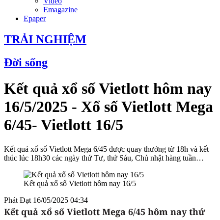
Video
Emagazine
Epaper
TRẢI NGHIỆM
Đời sống
Kết quả xổ số Vietlott hôm nay
16/5/2025 - Xổ số Vietlott Mega
6/45- Vietlott 16/5
Kết quả xổ số Vietlott Mega 6/45 được quay thưởng từ 18h và kết
thúc lúc 18h30 các ngày thứ Tư, thứ Sáu, Chủ nhật hàng tuần…
Kết quả xổ số Vietlott hôm nay 16/5
Phát Đạt
16/05/2025 04:34
Kết quả xổ số Vietlott Mega 6/45 hôm nay thứ