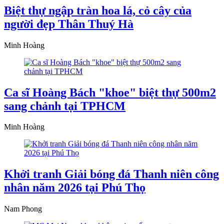
Biệt thự ngập tràn hoa lá, cỏ cây của
người đẹp Thân Thuý Hà
Minh Hoàng
Ca sĩ Hoàng Bách "khoe" biệt thự 500m2
sang chảnh tại TPHCM
Minh Hoàng
Khởi tranh Giải bóng đá Thanh niên công
nhân năm 2026 tại Phú Thọ
Nam Phong