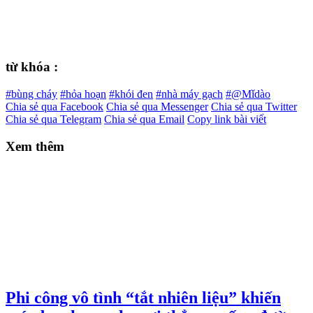
từ khóa :
#bùng cháy
#hỏa hoạn
#khói đen
#nhà máy gạch
#@Mǐdào
Chia sẻ qua Facebook
Chia sẻ qua Messenger
Chia sẻ qua Twitter
Chia sẻ qua Telegram
Chia sẻ qua Email
Copy link bài viết
Xem thêm
Phi công vô tình “tắt nhiên liệu” khiến