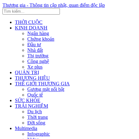
Thương gia - Thông tin cập nhật, quan điểm độc lập
THỜI CUỘC
KINH DOANH
Ngân hàng
Chứng khoán
Đầu tư
Nhà đất
Thị trường
Công nghệ
Xe plus
QUẢN TRỊ
THƯƠNG HIỆU
THẾ GIỚI THƯƠNG GIA
Gương mặt nổi bật
Quốc tế
SỨC KHỎE
TRẢI NGHIỆM
Du lịch
Thời trang
Đời sống
Multimedia
Infographic