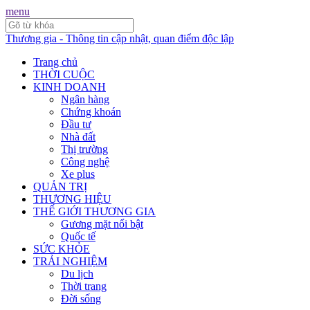
menu
Thương gia - Thông tin cập nhật, quan điểm độc lập
Trang chủ
THỜI CUỘC
KINH DOANH
Ngân hàng
Chứng khoán
Đầu tư
Nhà đất
Thị trường
Công nghệ
Xe plus
QUẢN TRỊ
THƯƠNG HIỆU
THẾ GIỚI THƯƠNG GIA
Gương mặt nổi bật
Quốc tế
SỨC KHỎE
TRẢI NGHIỆM
Du lịch
Thời trang
Đời sống