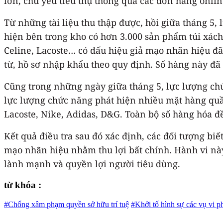
lớn, chủ yếu tiêu thụ thông qua các đơn hàng onl
Từ những tài liệu thu thập được, hồi giữa tháng 5
hiện bên trong kho có hơn 3.000 sản phẩm túi xách
Celine, Lacoste… có dấu hiệu giả mạo nhãn hiệu đã
từ, hồ sơ nhập khẩu theo quy định. Số hàng này đã
Cũng trong những ngày giữa tháng 5, lực lượng ch
lực lượng chức năng phát hiện nhiều mặt hàng quần 
Lacoste, Nike, Adidas, D&G. Toàn bộ số hàng hóa 
Kết quả điều tra sau đó xác định, các đối tượng bi
mạo nhãn hiệu nhằm thu lợi bất chính. Hành vi n
lành mạnh và quyền lợi người tiêu dùng.
từ khóa :
#Chống xâm phạm quyền sở hữu trí tuệ
#Khởi tố hình sự các vụ vi 