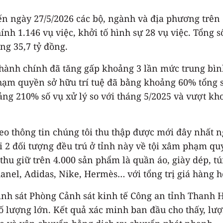
đến ngày 27/5/2026 các bộ, ngành và địa phương trên
nh 1.146 vụ việc, khởi tố hình sự 28 vụ việc. Tổng 
ng 35,7 tỷ đồng.
ạm hành chính đã tăng gấp khoảng 3 lần mức trung bì
hạm quyền sở hữu trí tuệ đã bằng khoảng 60% tổng s
ảng 210% số vụ xử lý so với tháng 5/2025 và vượt kh
eo thông tin chúng tôi thu thập được mới đây nhất n
ới 2 đối tượng đều trú ở tỉnh này về tội xâm phạm q
hu giữ trên 4.000 sản phẩm là quần áo, giày dép, tú
Chanel, Adidas, Nike, Hermès… với tổng trị giá hàng h
rinh sát Phòng Cảnh sát kinh tế Công an tỉnh Thanh 
 lượng lớn. Kết quả xác minh ban đầu cho thấy, lượ