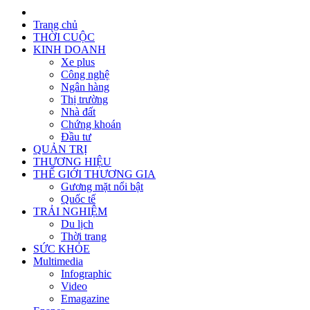
Trang chủ
THỜI CUỘC
KINH DOANH
Xe plus
Công nghệ
Ngân hàng
Thị trường
Nhà đất
Chứng khoán
Đầu tư
QUẢN TRỊ
THƯƠNG HIỆU
THẾ GIỚI THƯƠNG GIA
Gương mặt nổi bật
Quốc tế
TRẢI NGHIỆM
Du lịch
Thời trang
SỨC KHỎE
Multimedia
Infographic
Video
Emagazine