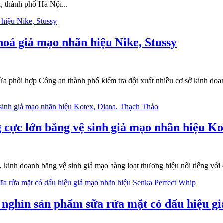
, thành phố Hà Nội...
hoá giả mạo nhãn hiệu Nike, Stussy
ừa phối hợp Công an thành phố kiểm tra đột xuất nhiều cơ sở kinh do
ng cực lớn băng vệ sinh giả mạo nhãn hiệu K
 kinh doanh băng vệ sinh giả mạo hàng loạt thương hiệu nổi tiếng với 
g nghìn sản phẩm sữa rửa mặt có dấu hiệu g