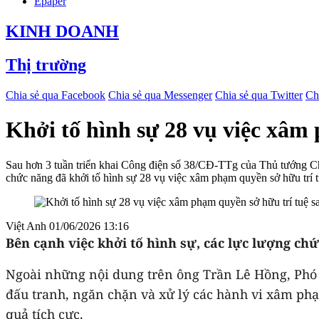
Epaper
KINH DOANH
Thị trường
Chia sẻ qua Facebook
Chia sẻ qua Messenger
Chia sẻ qua Twitter
Ch
Khởi tố hình sự 28 vụ việc xâm 
Sau hơn 3 tuần triển khai Công điện số 38/CĐ-TTg của Thủ tướng Chín
chức năng đã khởi tố hình sự 28 vụ việc xâm phạm quyền sở hữu trí t
Việt Anh
01/06/2026 13:16
Bên cạnh việc khởi tố hình sự, các lực lượng chứ
Ngoài những nội dung trên ông Trần Lê Hồng, Phó C
đấu tranh, ngăn chặn và xử lý các hành vi xâm phạ
quả tích cực.