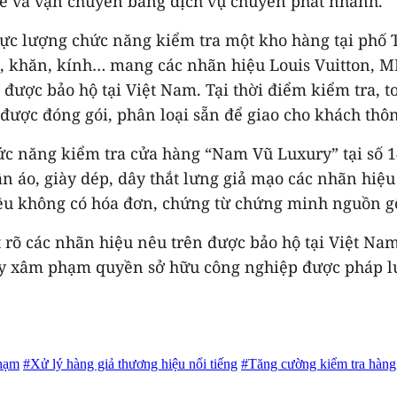
ine và vận chuyển bằng dịch vụ chuyển phát nhanh.
, lực lượng chức năng kiểm tra một kho hàng tại ph
, khăn, kính… mang các nhãn hiệu Louis Vuitton, MLB
 được bảo hộ tại Việt Nam. Tại thời điểm kiểm tra, 
 được đóng gói, phân loại sẵn để giao cho khách th
ức năng kiểm tra cửa hàng “Nam Vũ Luxury” tại số 
áo, giày dép, dây thắt lưng giả mạo các nhãn hiệu 
đều không có hóa đơn, chứng từ chứng minh nguồn g
ết rõ các nhãn hiệu nêu trên được bảo hộ tại Việt 
ày xâm phạm quyền sở hữu công nghiệp được pháp l
phạm
#Xử lý hàng giả thương hiệu nổi tiếng
#Tăng cường kiểm tra hàng