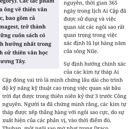
egory). Các tác phẩm
nguyên, thời gian 365
a ông về thiên văn
ngày trong lịch Ai Cập đã
c, bao gồm cả
được sử dụng và việc
magest, trở thành
quan sát các ngôi sao rất
quan trọng trong việc
ững cuốn sách có
xác định lũ lụt hàng năm
h hưởng nhất trong
của sông Nile.
ch sử thiên văn học
ương Tây.
Sự định hướng chính xác
của các kim tự tháp Ai
Cập đóng vai trò là minh chứng lâu dài cho trình
độ kỹ năng kỹ thuật cao trong việc quan sát bầu
trời đạt được trong thiên niên kỷ thứ 3 trước Công
nguyên. Người ta đã chứng minh rằng, các kim tự
tháp được xếp thẳng hàng với ngôi sao cực, do sự
xuất hiện của các phân vị, vào thời điểm đó,
Thuban, một ngôi sao mờ nhạt trong Draco.