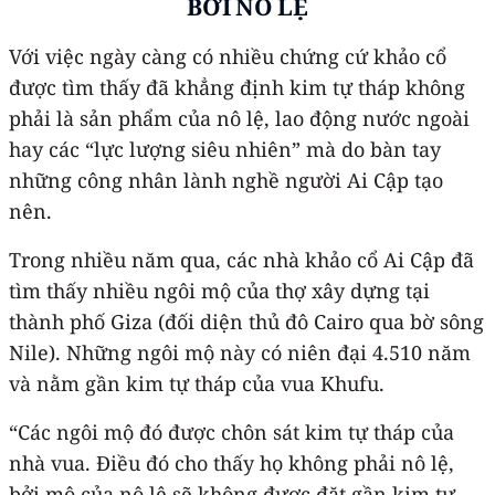
BỞI NÔ LỆ
Với việc ngày càng có nhiều chứng cứ khảo cổ
được tìm thấy đã khẳng định kim tự tháp không
phải là sản phẩm của nô lệ, lao động nước ngoài
hay các “lực lượng siêu nhiên” mà do bàn tay
những công nhân lành nghề người Ai Cập tạo
nên.
Trong nhiều năm qua, các nhà khảo cổ Ai Cập đã
tìm thấy nhiều ngôi mộ của thợ xây dựng tại
thành phố Giza (đối diện thủ đô Cairo qua bờ sông
Nile). Những ngôi mộ này có niên đại 4.510 năm
và nằm gần kim tự tháp của vua Khufu.
“Các ngôi mộ đó được chôn sát kim tự tháp của
nhà vua. Điều đó cho thấy họ không phải nô lệ,
bởi mộ của nô lệ sẽ không được đặt gần kim tự