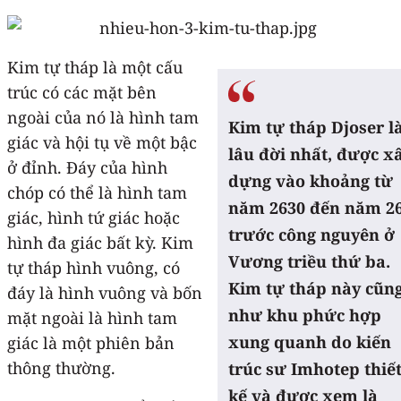
Kim tự tháp là một cấu
trúc có các mặt bên
ngoài của nó là hình tam
Kim tự tháp Djoser l
giác và hội tụ về một bậc
lâu đời nhất, được x
ở đỉnh. Đáy của hình
dựng vào khoảng từ
chóp có thể là hình tam
năm 2630 đến năm 2
giác, hình tứ giác hoặc
trước công nguyên ở
hình đa giác bất kỳ. Kim
Vương triều thứ ba.
tự tháp hình vuông, có
Kim tự tháp này cũn
đáy là hình vuông và bốn
như khu phức hợp
mặt ngoài là hình tam
xung quanh do kiến
giác là một phiên bản
thông thường.
trúc sư Imhotep thiế
kế và được xem là