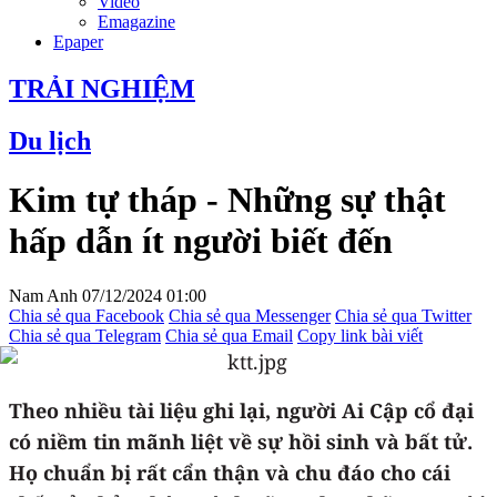
Video
Emagazine
Epaper
TRẢI NGHIỆM
Du lịch
Kim tự tháp - Những sự thật
hấp dẫn ít người biết đến
Nam Anh
07/12/2024 01:00
Chia sẻ qua Facebook
Chia sẻ qua Messenger
Chia sẻ qua Twitter
Chia sẻ qua Telegram
Chia sẻ qua Email
Copy link bài viết
Theo nhiều tài liệu ghi lại, người Ai Cập cổ đại
có niềm tin mãnh liệt về sự hồi sinh và bất tử.
Họ chuẩn bị rất cẩn thận và chu đáo cho cái