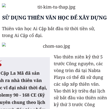
SỬ DỤNG THIÊN VĂN HỌC ĐỂ XÂY DỰNG
Thiên văn học Ai Cập bắt đầu từ thời tiền sử,
trong Ai Cập cổ đại.
Vào thiên niên kỷ thứ 5
trước Công nguyên, các
vòng tròn đá tại Nabta
 Cập La Mã đã sản
Playa có thể đã sử dụng
nh ra nhà thiên văn
các sắp xếp thiên văn.
c vĩ đại nhất thời đại,
Vào thời kỳ triều đại lịch
olemy 90 - 168 CE (Kỷ
sử bắt đầu vào thiên niên
uyên chung theo lịch
kỷ thứ 3 trước Công