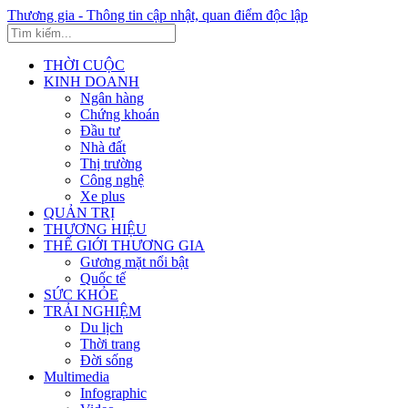
Thương gia - Thông tin cập nhật, quan điểm độc lập
THỜI CUỘC
KINH DOANH
Ngân hàng
Chứng khoán
Đầu tư
Nhà đất
Thị trường
Công nghệ
Xe plus
QUẢN TRỊ
THƯƠNG HIỆU
THẾ GIỚI THƯƠNG GIA
Gương mặt nổi bật
Quốc tế
SỨC KHỎE
TRẢI NGHIỆM
Du lịch
Thời trang
Đời sống
Multimedia
Infographic