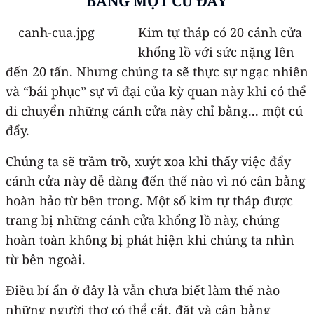
BẰNG MỘT CÚ ĐẨY
Kim tự tháp có 20 cánh cửa
khổng lồ với sức nặng lên
đến 20 tấn. Nhưng chúng ta sẽ thực sự ngạc nhiên
và “bái phục” sự vĩ đại của kỳ quan này khi có thể
di chuyển những cánh cửa này chỉ bằng... một cú
đẩy.
Chúng ta sẽ trầm trồ, xuýt xoa khi thấy việc đẩy
cánh cửa này dễ dàng đến thế nào vì nó cân bằng
hoàn hảo từ bên trong. Một số kim tự tháp được
trang bị những cánh cửa khổng lồ này, chúng
hoàn toàn không bị phát hiện khi chúng ta nhìn
từ bên ngoài.
Điều bí ẩn ở đây là vẫn chưa biết làm thế nào
những người thợ có thể cắt, đặt và cân bằng