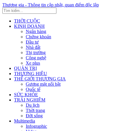
Thương gia - Thông tin cập nhật, quan điểm độc lập
THỜI CUỘC
KINH DOANH
Ngân hàng
Chứng khoán
Đầu tư
Nhà đất
Thị trường
Công nghệ
Xe plus
QUẢN TRỊ
THƯƠNG HIỆU
THẾ GIỚI THƯƠNG GIA
Gương mặt nổi bật
Quốc tế
SỨC KHỎE
TRẢI NGHIỆM
Du lịch
Thời trang
Đời sống
Multimedia
Infographic