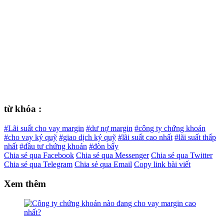
từ khóa :
#Lãi suất cho vay margin
#dư nợ margin
#công ty chứng khoán
#cho vay ký quỹ
#giao dịch ký quỹ
#lãi suất cao nhất
#lãi suất thấp
nhất
#đầu tư chứng khoán
#đòn bẩy
Chia sẻ qua Facebook
Chia sẻ qua Messenger
Chia sẻ qua Twitter
Chia sẻ qua Telegram
Chia sẻ qua Email
Copy link bài viết
Xem thêm