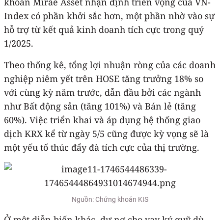
khoán Mirae Asset nhận định triển vọng của VN-
Index có phần khởi sắc hơn, một phần nhờ vào sự
hỗ trợ từ kết quả kinh doanh tích cực trong quý
1/2025.
Theo thống kê, tổng lợi nhuận ròng của các doanh
nghiệp niêm yết trên HOSE tăng trưởng 18% so
với cùng kỳ năm trước, dẫn đầu bởi các ngành
như Bất động sản (tăng 101%) và Bán lẻ (tăng
60%). Việc triển khai và áp dụng hệ thống giao
dịch KRX kể từ ngày 5/5 cũng được kỳ vọng sẽ là
một yếu tố thúc đẩy đà tích cực của thị trường.
Nguồn: Chứng khoán KIS
Ở một diễn biến khác, dư nợ cho vay ký quỹ dù