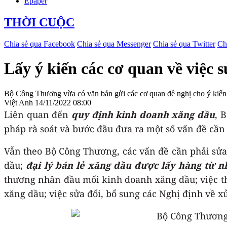
Epaper
THỜI CUỘC
Chia sẻ qua Facebook
Chia sẻ qua Messenger
Chia sẻ qua Twitter
Ch
Lấy ý kiến các cơ quan về việc 
Bộ Công Thương vừa có văn bản gửi các cơ quan đề nghị cho ý kiến 
Việt Anh
14/11/2022 08:00
Liên quan đến
quy định kinh doanh xăng dầu
, 
pháp rà soát và bước đầu đưa ra một số vấn đề cần 
Vẫn theo Bộ Công Thương, các vấn đề cần phải sửa
dầu;
đại lý bán lẻ xăng dầu được lấy hàng từ 
thương nhân đầu mối kinh doanh xăng dầu; việc th
xăng dầu; việc sửa đổi, bổ sung các Nghị định về x