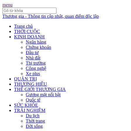
menu
Thương gia - Thông tin cập nhật, quan điểm độc lập
Trang chủ
THỜI CUỘC
KINH DOANH
Ngân hàng
Chứng khoán
Đầu tư
Nhà đất
Thị trường
Công nghệ
Xe plus
QUẢN TRỊ
THƯƠNG HIỆU
THẾ GIỚI THƯƠNG GIA
Gương mặt nổi bật
Quốc tế
SỨC KHỎE
TRẢI NGHIỆM
Du lịch
Thời trang
Đời sống