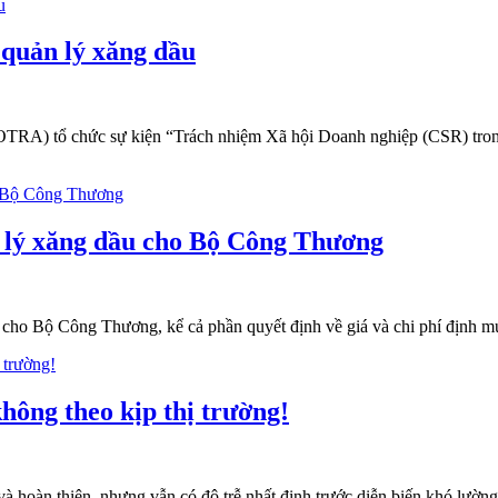
 quản lý xăng dầu
RA) tổ chức sự kiện “Trách nhiệm Xã hội Doanh nghiệp (CSR) trong
n lý xăng dầu cho Bộ Công Thương
ề cho Bộ Công Thương, kể cả phần quyết định về giá và chi phí định 
hông theo kịp thị trường!
à hoàn thiện, nhưng vẫn có độ trễ nhất định trước diễn biến khó lường 