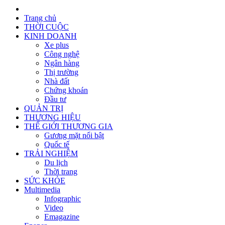
Trang chủ
THỜI CUỘC
KINH DOANH
Xe plus
Công nghệ
Ngân hàng
Thị trường
Nhà đất
Chứng khoán
Đầu tư
QUẢN TRỊ
THƯƠNG HIỆU
THẾ GIỚI THƯƠNG GIA
Gương mặt nổi bật
Quốc tế
TRẢI NGHIỆM
Du lịch
Thời trang
SỨC KHỎE
Multimedia
Infographic
Video
Emagazine