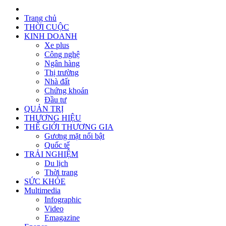
Trang chủ
THỜI CUỘC
KINH DOANH
Xe plus
Công nghệ
Ngân hàng
Thị trường
Nhà đất
Chứng khoán
Đầu tư
QUẢN TRỊ
THƯƠNG HIỆU
THẾ GIỚI THƯƠNG GIA
Gương mặt nổi bật
Quốc tế
TRẢI NGHIỆM
Du lịch
Thời trang
SỨC KHỎE
Multimedia
Infographic
Video
Emagazine