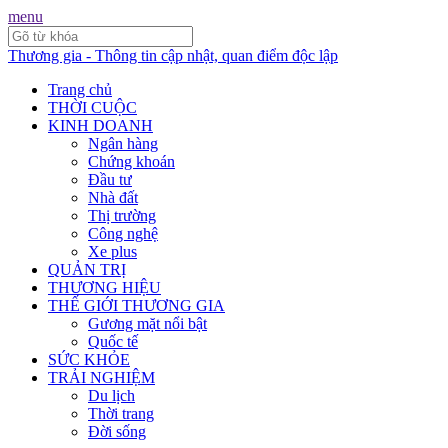
menu
Thương gia - Thông tin cập nhật, quan điểm độc lập
Trang chủ
THỜI CUỘC
KINH DOANH
Ngân hàng
Chứng khoán
Đầu tư
Nhà đất
Thị trường
Công nghệ
Xe plus
QUẢN TRỊ
THƯƠNG HIỆU
THẾ GIỚI THƯƠNG GIA
Gương mặt nổi bật
Quốc tế
SỨC KHỎE
TRẢI NGHIỆM
Du lịch
Thời trang
Đời sống