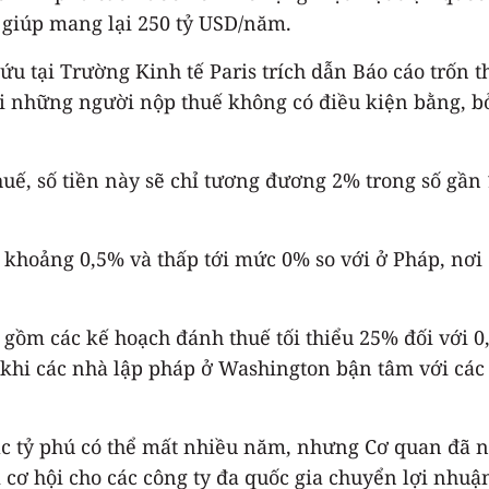
 giúp mang lại 250 tỷ USD/năm.
 tại Trường Kinh tế Paris trích dẫn Báo cáo trốn th
i những người nộp thuế không có điều kiện bằng, bởi
 số tiền này sẽ chỉ tương đương 2% trong số gần 13
o khoảng 0,5% và thấp tới mức 0% so với ở Pháp, nơ
o gồm các kế hoạch đánh thuế tối thiểu 25% đối với
 khi các nhà lập pháp ở Washington bận tâm với các
c tỷ phú có thể mất nhiều năm, nhưng Cơ quan đã nê
cơ hội cho các công ty đa quốc gia chuyển lợi nhuậ