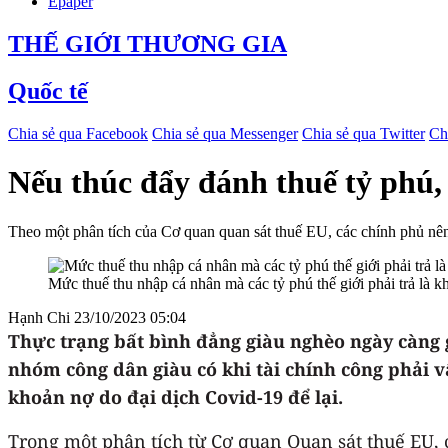
Epaper
THẾ GIỚI THƯƠNG GIA
Quốc tế
Chia sẻ qua Facebook
Chia sẻ qua Messenger
Chia sẻ qua Twitter
Ch
Nếu thúc đẩy đánh thuế tỷ phú,
Theo một phân tích của Cơ quan quan sát thuế EU, các chính phủ nên 
Mức thuế thu nhập cá nhân mà các tỷ phú thế giới phải trả là kh
Hạnh Chi
23/10/2023 05:04
Thực trạng bất bình đẳng giàu nghèo ngày càng gi
nhóm công dân giàu có khi tài chính công phải vậ
khoản nợ do đại dịch Covid-19 để lại.
Trong một phân tích từ Cơ quan Quan sát thuế EU,