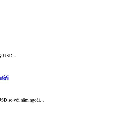
tỷ USD...
ười
tỷ USD so với năm ngoái…