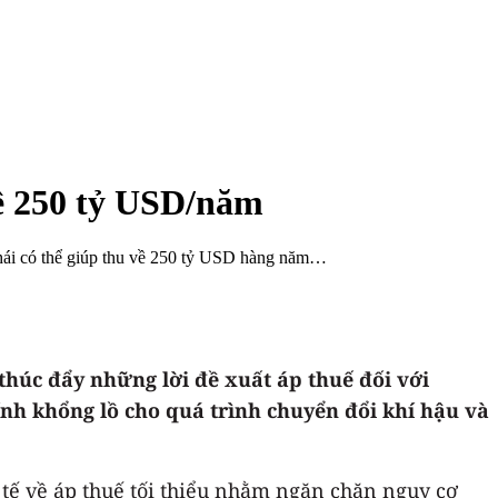
về 250 tỷ USD/năm
 thái có thể giúp thu về 250 tỷ USD hàng năm…
 thúc đẩy những lời đề xuất áp thuế đối với
hính khổng lồ cho quá trình chuyển đổi khí hậu và
tế về áp thuế tối thiểu nhằm ngăn chặn nguy cơ