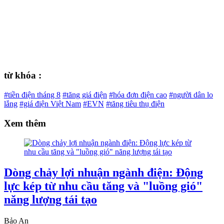
từ khóa :
#tiền điện tháng 8
#tăng giá điện
#hóa đơn điện cao
#người dân lo
lắng
#giá điện Việt Nam
#EVN
#tăng tiêu thụ điện
Xem thêm
Dòng chảy lợi nhuận ngành điện: Động
lực kép từ nhu cầu tăng và "luồng gió"
năng lượng tái tạo
Bảo An