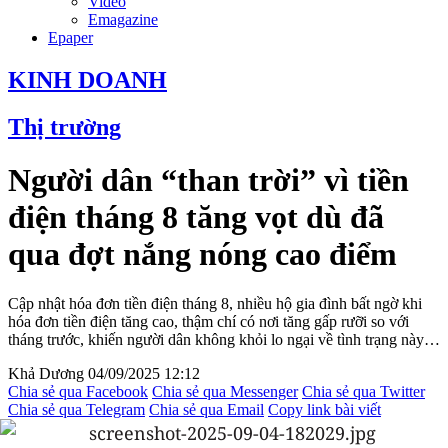
Video
Emagazine
Epaper
KINH DOANH
Thị trường
Người dân “than trời” vì tiền
điện tháng 8 tăng vọt dù đã
qua đợt nắng nóng cao điểm
Cập nhật hóa đơn tiền điện tháng 8, nhiều hộ gia đình bất ngờ khi
hóa đơn tiền điện tăng cao, thậm chí có nơi tăng gấp rưỡi so với
tháng trước, khiến người dân không khỏi lo ngại về tình trạng này…
Khả Dương
04/09/2025 12:12
Chia sẻ qua Facebook
Chia sẻ qua Messenger
Chia sẻ qua Twitter
Chia sẻ qua Telegram
Chia sẻ qua Email
Copy link bài viết