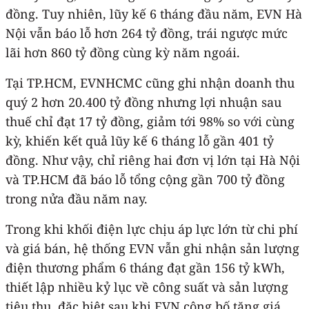
đồng. Tuy nhiên, lũy kế 6 tháng đầu năm, EVN Hà
Nội vẫn báo lỗ hơn 264 tỷ đồng, trái ngược mức
lãi hơn 860 tỷ đồng cùng kỳ năm ngoái.
Tại TP.HCM, EVNHCMC cũng ghi nhận doanh thu
quý 2 hơn 20.400 tỷ đồng nhưng lợi nhuận sau
thuế chỉ đạt 17 tỷ đồng, giảm tới 98% so với cùng
kỳ, khiến kết quả lũy kế 6 tháng lỗ gần 401 tỷ
đồng. Như vậy, chỉ riêng hai đơn vị lớn tại Hà Nội
và TP.HCM đã báo lỗ tổng cộng gần 700 tỷ đồng
trong nửa đầu năm nay.
Trong khi khối điện lực chịu áp lực lớn từ chi phí
và giá bán, hệ thống EVN vẫn ghi nhận sản lượng
điện thương phẩm 6 tháng đạt gần 156 tỷ kWh,
thiết lập nhiều kỷ lục về công suất và sản lượng
tiêu thụ, đặc biệt sau khi EVN công bố tăng giá