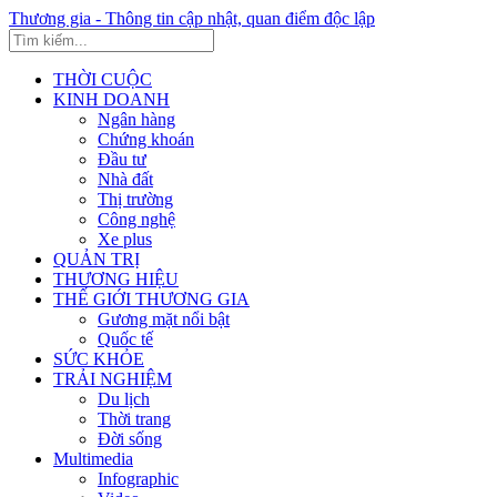
Thương gia - Thông tin cập nhật, quan điểm độc lập
THỜI CUỘC
KINH DOANH
Ngân hàng
Chứng khoán
Đầu tư
Nhà đất
Thị trường
Công nghệ
Xe plus
QUẢN TRỊ
THƯƠNG HIỆU
THẾ GIỚI THƯƠNG GIA
Gương mặt nổi bật
Quốc tế
SỨC KHỎE
TRẢI NGHIỆM
Du lịch
Thời trang
Đời sống
Multimedia
Infographic