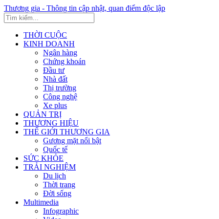
Thương gia - Thông tin cập nhật, quan điểm độc lập
THỜI CUỘC
KINH DOANH
Ngân hàng
Chứng khoán
Đầu tư
Nhà đất
Thị trường
Công nghệ
Xe plus
QUẢN TRỊ
THƯƠNG HIỆU
THẾ GIỚI THƯƠNG GIA
Gương mặt nổi bật
Quốc tế
SỨC KHỎE
TRẢI NGHIỆM
Du lịch
Thời trang
Đời sống
Multimedia
Infographic