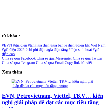
từ khóa :
#EVN
#giá điện
#tăng giá điện
#giá bán lẻ điện
#điện lực Việt Nam
#giá điện 2025
#chi phí điện
#giá điện tăng
#điện sinh hoạt
#giá
điện cao
Chia sẻ qua Facebook
Chia sẻ qua Messenger
Chia sẻ qua Twitter
Chia sẻ qua Telegram
Chia sẻ qua Email
Copy link bài viết
Xem thêm
EVN, Petrovietnam, Viettel, TKV… kiến
nghị giải pháp để đạt các mục tiêu tăng