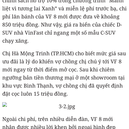
chính sách hỗ trợ 10% trong chương trình “Mãnh
liệt vì tương lai Xanh” và miễn lệ phí trước bạ, chi
phí lăn bánh của VF 8 mới được đưa về khoảng
850 triệu đồng. Như vậy, giá ra biển của chiếc D-
SUV nhà VinFast chỉ ngang một số mẫu C-SUV
chạy xăng.
Chị Hà Mộng Trinh (TP.HCM) cho biết mức giá sau
ưu đãi là lý do khiến vợ chồng chị chú ý tới VF 8
mới ngay từ thời điểm mở cọc. Sau khi chiêm
ngưỡng bản tiền thương mại ở một showroom tại
khu vực Bình Thạnh, vợ chồng chị đã quyết định
đặt cọc luôn 15 triệu đồng.
Ngoài chi phí, trên nhiều diễn đàn, VF 8 mới
nhận được nhiều lời khen bởi ngoại hình đẹp