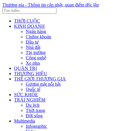
Thương gia - Thông tin cập nhật, quan điểm độc lập
THỜI CUỘC
KINH DOANH
Ngân hàng
Chứng khoán
Đầu tư
Nhà đất
Thị trường
Công nghệ
Xe plus
QUẢN TRỊ
THƯƠNG HIỆU
THẾ GIỚI THƯƠNG GIA
Gương mặt nổi bật
Quốc tế
SỨC KHỎE
TRẢI NGHIỆM
Du lịch
Thời trang
Đời sống
Multimedia
Infographic