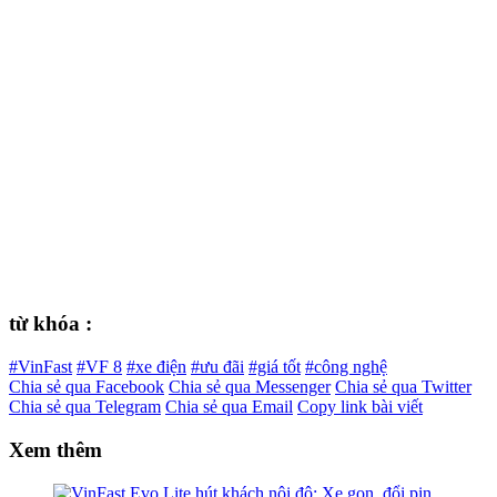
từ khóa :
#VinFast
#VF 8
#xe điện
#ưu đãi
#giá tốt
#công nghệ
Chia sẻ qua Facebook
Chia sẻ qua Messenger
Chia sẻ qua Twitter
Chia sẻ qua Telegram
Chia sẻ qua Email
Copy link bài viết
Xem thêm