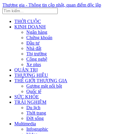
Thương gia - Thông tin cập nhật, quan điểm độc lập
THỜI CUỘC
KINH DOANH
Ngân hàng
Chứng khoán
Đầu tư
Nhà đất
Thị trường
Công nghệ
Xe plus
QUẢN TRỊ
THƯƠNG HIỆU
THẾ GIỚI THƯƠNG GIA
Gương mặt nổi bật
Quốc tế
SỨC KHỎE
TRẢI NGHIỆM
Du lịch
Thời trang
Đời sống
Multimedia
Infographic