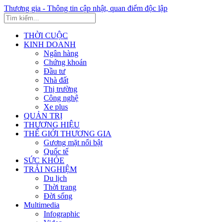
Thương gia - Thông tin cập nhật, quan điểm độc lập
THỜI CUỘC
KINH DOANH
Ngân hàng
Chứng khoán
Đầu tư
Nhà đất
Thị trường
Công nghệ
Xe plus
QUẢN TRỊ
THƯƠNG HIỆU
THẾ GIỚI THƯƠNG GIA
Gương mặt nổi bật
Quốc tế
SỨC KHỎE
TRẢI NGHIỆM
Du lịch
Thời trang
Đời sống
Multimedia
Infographic