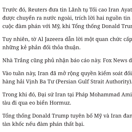
Trước đó, Reuters đưa tin Lãnh tụ Tối cao Iran Ay
được chuyển ra nước ngoài, trích lời hai nguồn tin
cuộc đàm phán với Mỹ, khi Tổng thống Donald Trum
Tuy nhiên, tờ Al Jazeera dẫn lời một quan chức cấp
những kẻ phản đối thỏa thuận.
Nhà Trắng cũng phủ nhận báo cáo này. Fox News dẫn 
Vào tuần này, Iran đã mở rộng quyền kiểm soát đố
hàng hải Vịnh Ba Tư (Persian Gulf Strait Authority)
Trong khi đó, Đại sứ Iran tại Pháp Mohammad Amin-
tàu đi qua eo biển Hormuz.
Tổng thống Donald Trump tuyên bố Mỹ và Iran đang
tàn khốc nếu đàm phán thất bại.