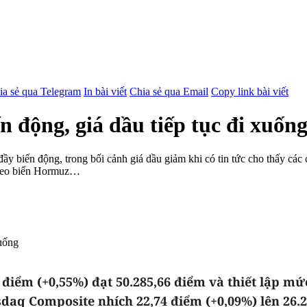
ia sẻ qua Telegram
In bài viết
Chia sẻ qua Email
Copy link bài viết
n động, giá dầu tiếp tục đi xuốn
ầy biến động, trong bối cảnh giá dầu giảm khi có tin tức cho thấy các
át eo biển Hormuz…
1 điểm (+0,55%) đạt 50.285,66 điểm và thiết lập m
sdaq Composite nhích 22,74 điểm (+0,09%) lên 26.2