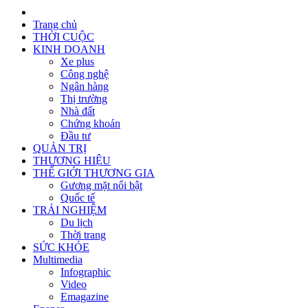
Trang chủ
THỜI CUỘC
KINH DOANH
Xe plus
Công nghệ
Ngân hàng
Thị trường
Nhà đất
Chứng khoán
Đầu tư
QUẢN TRỊ
THƯƠNG HIỆU
THẾ GIỚI THƯƠNG GIA
Gương mặt nổi bật
Quốc tế
TRẢI NGHIỆM
Du lịch
Thời trang
SỨC KHỎE
Multimedia
Infographic
Video
Emagazine