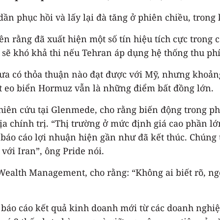
dần phục hồi và lấy lại đà tăng ở phiên chiều, tron
n rằng đã xuất hiện một số tín hiệu tích cực trong 
 sẽ khó khả thi nếu Tehran áp dụng hệ thống thu ph
hưa có thỏa thuận nào đạt được với Mỹ, nhưng khoản
t eo biển Hormuz vẫn là những điểm bất đồng lớn.
ghiên cứu tại Glenmede, cho rằng biến động trong p
địa chính trị. “Thị trường ở mức định giá cao phần 
 báo cáo lợi nhuận hiện gần như đã kết thúc. Chúng 
 với Iran”, ông Pride nói.
ealth Management, cho rằng: “Không ai biết rõ, ngo
 báo cáo kết quả kinh doanh mới từ các doanh nghiệ