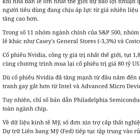
khi nhà bán lẻ lớn nhất thế giới dự báo lợi nhuận
người tiêu dùng đang chịu áp lực từ giá nhiên liệu
tăng cao hơn.
Trong số 11 nhóm ngành chính của S&P 500, nhóm h
lẻ khác như Casey's General Stores (-3,3%) và Costc
Cổ phiếu Nvidia, công ty giá trị nhất thế giới, tụt
cùng chương trình mua lại cổ phiếu trị giá 80 tỷ US
Dù cổ phiếu Nvidia đã tăng mạnh từ đầu năm đến na
tranh gay gắt hơn từ Intel và Advanced Micro Devi
Tuy nhiên, chỉ số bán dẫn Philadelphia Semiconduc
toàn ngành chip.
Về dữ liệu kinh tế Mỹ, số đơn xin trợ cấp thất ngh
Dự trữ Liên bang Mỹ (Fed) tiếp tục tập trung vào rủ