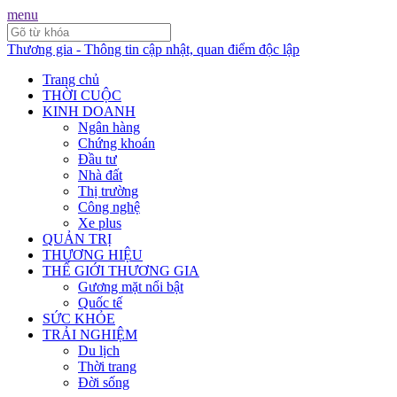
menu
Thương gia - Thông tin cập nhật, quan điểm độc lập
Trang chủ
THỜI CUỘC
KINH DOANH
Ngân hàng
Chứng khoán
Đầu tư
Nhà đất
Thị trường
Công nghệ
Xe plus
QUẢN TRỊ
THƯƠNG HIỆU
THẾ GIỚI THƯƠNG GIA
Gương mặt nổi bật
Quốc tế
SỨC KHỎE
TRẢI NGHIỆM
Du lịch
Thời trang
Đời sống