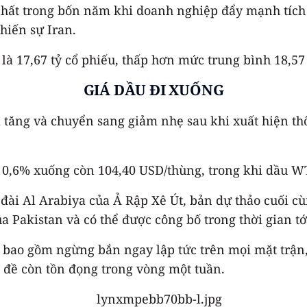
nhất trong bốn năm khi doanh nghiệp đẩy mạnh tíc
hiến sự Iran.
à 17,67 tỷ cổ phiếu, thấp hơn mức trung bình 18,57 
GIÁ DẦU ĐI XUỐNG
à tăng và chuyển sang giảm nhẹ sau khi xuất hiện th
 0,6% xuống còn 104,40 USD/thùng, trong khi dầu W
đài Al Arabiya của Ả Rập Xê Út, bản dự thảo cuối c
a Pakistan và có thể được công bố trong thời gian tớ
 bao gồm ngừng bắn ngay lập tức trên mọi mặt trận,
đề còn tồn đọng trong vòng một tuần.