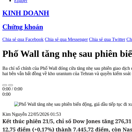
Epaper
KINH DOANH
Chứng khoán
Chia sẻ qua Facebook
Chia sẻ qua Messenger
Chia sẻ qua Twitter
Ch
Phố Wall tăng nhẹ sau phiên biế
Ba chỉ số chính của Phố Wall đóng cửa tăng nhẹ sau phiên giao dịch đ
hai bên vẫn bất đồng về kho uranium của Tehran và quyền kiểm so
0:00
/
0:00
0:00
Kim Nguyễn
22/05/2026 01:53
Kết thúc phiên 21/5, chỉ số Dow Jones tăng 276,3
12,75 điểm (+0,17%) thành 7.445,72 điểm, còn Na