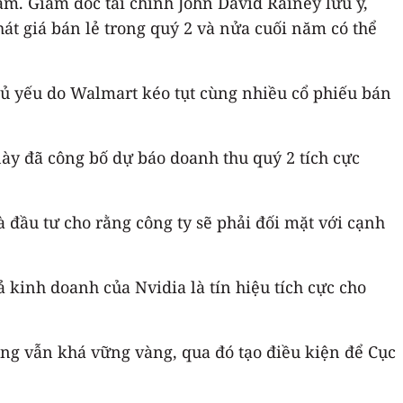
ăm. Giám đốc tài chính John David Rainey lưu ý,
hát giá bán lẻ trong quý 2 và nửa cuối năm có thể
ủ yếu do Walmart kéo tụt cùng nhiều cổ phiếu bán
I này đã công bố dự báo doanh thu quý 2 tích cực
 đầu tư cho rằng công ty sẽ phải đối mặt với cạnh
kinh doanh của Nvidia là tín hiệu tích cực cho
động vẫn khá vững vàng, qua đó tạo điều kiện để Cục