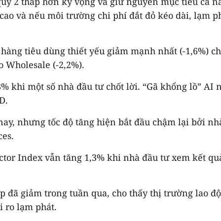
 quý 2 thấp hơn kỳ vọng và giữ nguyên mục tiêu cả n
 cao và nếu môi trường chi phí đắt đỏ kéo dài, lạm p
àng tiêu dùng thiết yếu giảm mạnh nhất (-1,6%) ch
o Wholesale (-2,2%).
 1,8% khi một số nhà đầu tư chốt lời. “Gã khổng lồ” A
D.
y, nhưng tốc độ tăng hiện bắt đầu chậm lại bởi nhà
ces.
tor Index vẫn tăng 1,3% khi nhà đầu tư xem kết quả 
iệp đã giảm trong tuần qua, cho thấy thị trường lao 
i ro lạm phát.