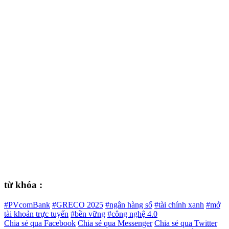
từ khóa :
#PVcomBank
#GRECO 2025
#ngân hàng số
#tài chính xanh
#mở
tài khoản trực tuyến
#bền vững
#công nghệ 4.0
Chia sẻ qua Facebook
Chia sẻ qua Messenger
Chia sẻ qua Twitter