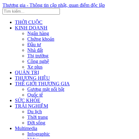
Thương gia - Thông tin cập nhật, quan điểm độc lập
THỜI CUỘC
KINH DOANH
Ngân hàng
Chứng khoán
Đầu tư
Nhà đất
Thị trường
Công nghệ
Xe plus
QUẢN TRỊ
THƯƠNG HIỆU
THẾ GIỚI THƯƠNG GIA
Gương mặt nổi bật
Quốc tế
SỨC KHỎE
TRẢI NGHIỆM
Du lịch
Thời trang
Đời sống
Multimedia
Infographic