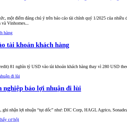
hức, một điểm đáng chú ý trên báo cáo tài chính quý 1/2025 của nhiều d
h và Vinhomes...
ào tài khoản khách hàng
credit) 81 nghìn tỷ USD vào tài khoản khách hàng thay vì 280 USD th
ghiệp báo lợi nhuận đi lùi
, ghi nhận lợi nhuận “tụt dốc” như: DIC Corp, HAGL Agrico, Sonadez