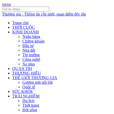
menu
Thương gia - Thông tin cập nhật, quan điểm độc lập
Trang chủ
THỜI CUỘC
KINH DOANH
Ngân hàng
Chứng khoán
Đầu tư
Nhà đất
Thị trường
Công nghệ
Xe plus
QUẢN TRỊ
THƯƠNG HIỆU
THẾ GIỚI THƯƠNG GIA
Gương mặt nổi bật
Quốc tế
SỨC KHỎE
TRẢI NGHIỆM
Du lịch
Thời trang
Đời sống