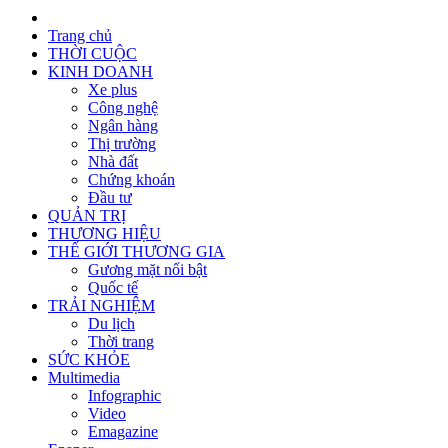
Trang chủ
THỜI CUỘC
KINH DOANH
Xe plus
Công nghệ
Ngân hàng
Thị trường
Nhà đất
Chứng khoán
Đầu tư
QUẢN TRỊ
THƯƠNG HIỆU
THẾ GIỚI THƯƠNG GIA
Gương mặt nổi bật
Quốc tế
TRẢI NGHIỆM
Du lịch
Thời trang
SỨC KHỎE
Multimedia
Infographic
Video
Emagazine