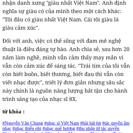
nhận danh xưng "giàu nhất Việt Nam". Anh định
nghĩa sự giàu có của mình theo một cách khác:
"Tôi đâu có giàu nhất Việt Nam. Cái tôi giàu là
giàu cảm xúc".
Đối với anh, việc có thể sống với đam mê nghệ
thuật là điều đáng tự hào. Anh chia sẻ, sau hơn 20
năm làm nghề, mình vẫn cảm thấy may mắn vì
vẫn còn cảm xúc để sáng tác. "Trái tim của tôi vẫn
còn biết buồn, biết thương, biết đau thì vẫn còn
viết nhạc được", triết lý đơn giản nhưng sâu sắc
này chính là nguồn năng lượng bất tận cho hành
trình sáng tạo của nhạc sĩ 8X.
từ khóa :
#Nguyễn Văn Chung
#nhạc sĩ Việt Nam
#bài hát hit
#tác quyền âm
nhạc
#nhạc thiếu nhi
#nhạc quê hương
#thu nhập từ tác quyền