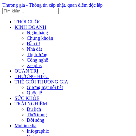
Thương gia - Thông tin cập nhật, quan điểm độc lập
THỜI CUỘC
KINH DOANH
Ngân hàng
Chứng khoán
Đầu tư
Nhà đất
Thị trường
Công nghệ
Xe plus
QUẢN TRỊ
THƯƠNG HIỆU
THẾ GIỚI THƯƠNG GIA
Gương mặt nổi bật
Quốc tế
SỨC KHỎE
TRẢI NGHIỆM
Du lịch
Thời trang
Đời sống
Multimedia
Infographic