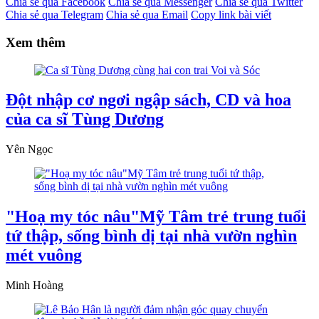
Chia sẻ qua Facebook
Chia sẻ qua Messenger
Chia sẻ qua Twitter
Chia sẻ qua Telegram
Chia sẻ qua Email
Copy link bài viết
Xem thêm
Đột nhập cơ ngơi ngập sách, CD và hoa
của ca sĩ Tùng Dương
Yên Ngọc
"Hoạ my tóc nâu"Mỹ Tâm trẻ trung tuổi
tứ thập, sống bình dị tại nhà vườn nghìn
mét vuông
Minh Hoàng