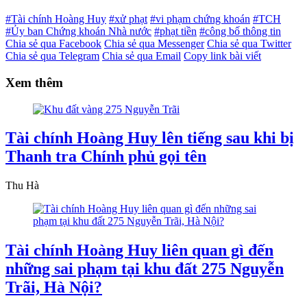
#Tài chính Hoàng Huy
#xử phạt
#vi phạm chứng khoán
#TCH
#Ủy ban Chứng khoán Nhà nước
#phạt tiền
#công bố thông tin
Chia sẻ qua Facebook
Chia sẻ qua Messenger
Chia sẻ qua Twitter
Chia sẻ qua Telegram
Chia sẻ qua Email
Copy link bài viết
Xem thêm
Tài chính Hoàng Huy lên tiếng sau khi bị
Thanh tra Chính phủ gọi tên
Thu Hà
Tài chính Hoàng Huy liên quan gì đến
những sai phạm tại khu đất 275 Nguyễn
Trãi, Hà Nội?