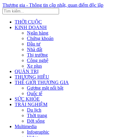
Thương gia - Thông tin cập nhật, quan điểm độc lập
THỜI CUỘC
KINH DOANH
Ngân hàng
Chứng khoán
Đầu tư
Nhà đất
Thị trường
Công nghệ
Xe plus
QUẢN TRỊ
THƯƠNG HIỆU
THẾ GIỚI THƯƠNG GIA
Gương mặt nổi bật
Quốc tế
SỨC KHỎE
TRẢI NGHIỆM
Du lịch
Thời trang
Đời sống
Multimedia
Infographic