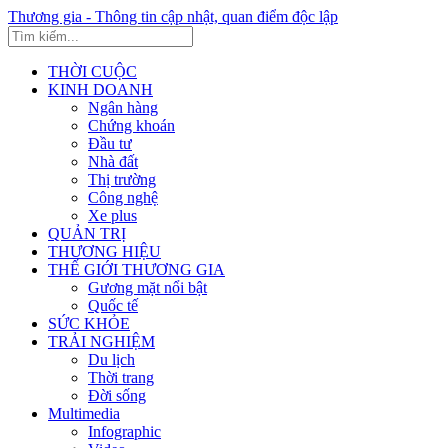
Thương gia - Thông tin cập nhật, quan điểm độc lập
THỜI CUỘC
KINH DOANH
Ngân hàng
Chứng khoán
Đầu tư
Nhà đất
Thị trường
Công nghệ
Xe plus
QUẢN TRỊ
THƯƠNG HIỆU
THẾ GIỚI THƯƠNG GIA
Gương mặt nổi bật
Quốc tế
SỨC KHỎE
TRẢI NGHIỆM
Du lịch
Thời trang
Đời sống
Multimedia
Infographic