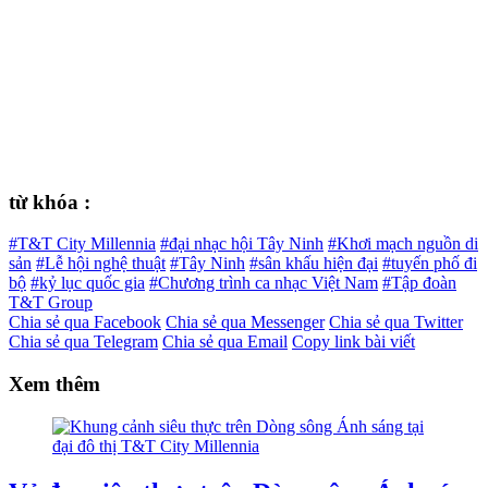
từ khóa :
#T&T City Millennia
#đại nhạc hội Tây Ninh
#Khơi mạch nguồn di
sản
#Lễ hội nghệ thuật
#Tây Ninh
#sân khấu hiện đại
#tuyến phố đi
bộ
#kỷ lục quốc gia
#Chương trình ca nhạc Việt Nam
#Tập đoàn
T&T Group
Chia sẻ qua Facebook
Chia sẻ qua Messenger
Chia sẻ qua Twitter
Chia sẻ qua Telegram
Chia sẻ qua Email
Copy link bài viết
Xem thêm