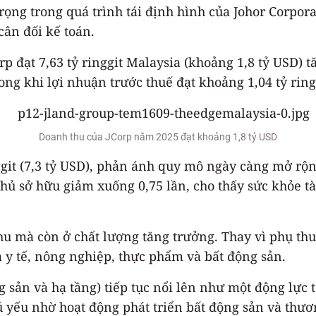
ọng trong quá trình tái định hình của Johor Corpora
ân đối kế toán.
rp đạt 7,63 tỷ ringgit Malaysia (khoảng 1,8 tỷ USD)
rong khi lợi nhuận trước thuế đạt khoảng 1,04 tỷ ring
Doanh thu của JCorp năm 2025 đạt khoảng 1,8 tỷ USD
nggit (7,3 tỷ USD), phản ánh quy mô ngày càng mở rộ
n chủ sở hữu giảm xuống 0,75 lần, cho thấy sức khỏe 
 mà còn ở chất lượng tăng trưởng. Thay vì phụ thuộ
 y tế, nông nghiệp, thực phẩm và bất động sản.
g sản và hạ tầng) tiếp tục nổi lên như một động lực
chủ yếu nhờ hoạt động phát triển bất động sản và th