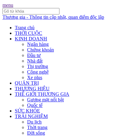
menu
Thương gia - Thông tin cập nhật, quan điểm độc lập
Trang chủ
THỜI CUỘC
KINH DOANH
Ngân hàng
Chứng khoán
Đầu tư
Nhà đất
Thị trường
Công nghệ
Xe plus
QUẢN TRỊ
THƯƠNG HIỆU
THẾ GIỚI THƯƠNG GIA
Gương mặt nổi bật
Quốc tế
SỨC KHỎE
TRẢI NGHIỆM
Du lịch
Thời trang
Đời sống