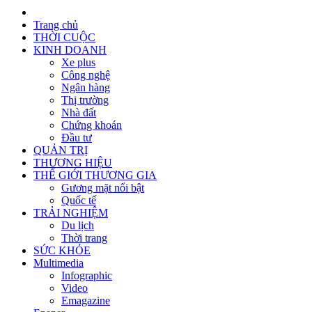
Trang chủ
THỜI CUỘC
KINH DOANH
Xe plus
Công nghệ
Ngân hàng
Thị trường
Nhà đất
Chứng khoán
Đầu tư
QUẢN TRỊ
THƯƠNG HIỆU
THẾ GIỚI THƯƠNG GIA
Gương mặt nổi bật
Quốc tế
TRẢI NGHIỆM
Du lịch
Thời trang
SỨC KHỎE
Multimedia
Infographic
Video
Emagazine