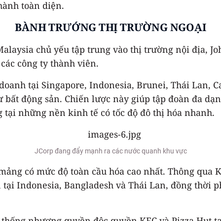
hành toàn diện.
BÀNH TRƯỚNG THỊ TRƯỜNG NGOẠI
laysia chủ yếu tập trung vào thị trường nội địa, Jo
các công ty thành viên.
 doanh tại Singapore, Indonesia, Brunei, Thái Lan, 
tư bất động sản. Chiến lược này giúp tập đoàn đa dạ
 tại những nền kinh tế có tốc độ đô thị hóa nhanh.
JCorp đang đẩy mạnh ra các nước quanh khu vực
là mảng có mức độ toàn cầu hóa cao nhất. Thông qua
 tại Indonesia, Bangladesh và Thái Lan, đồng thời 
 thống nhượng quyền độc quyền KFC và Pizza Hut tạ