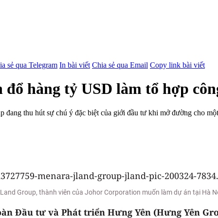
ia sẻ qua Telegram
In bài viết
Chia sẻ qua Email
Copy link bài viết
n đổ hàng tỷ USD làm tổ hợp côn
ng thu hút sự chú ý đặc biệt của giới đầu tư khi mở đường cho một t
Land Group, thành viên của Johor Corporation muốn làm dự án tại Hà N
 đoàn Đầu tư và Phát triển Hưng Yên (Hưng Yên 