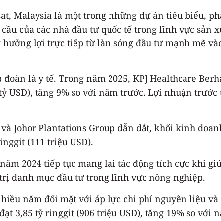
at, Malaysia là một trong những dự án tiêu biểu, p
u của các nhà đầu tư quốc tế trong lĩnh vực sản xuấ
 hưởng lợi trực tiếp từ làn sóng đầu tư mạnh mẽ và
 đoàn là y tế. Trong năm 2025, KPJ Healthcare Berha
 tỷ USD), tăng 9% so với năm trước. Lợi nhuận trước 
à Johor Plantations Group dẫn dắt, khối kinh doanh 
inggit (111 triệu USD).
ăm 2024 tiếp tục mang lại tác động tích cực khi gi
 trị danh mục đầu tư trong lĩnh vực nông nghiệp.
nhiều năm đối mặt với áp lực chi phí nguyên liệu v
t 3,85 tỷ ringgit (906 triệu USD), tăng 19% so với 