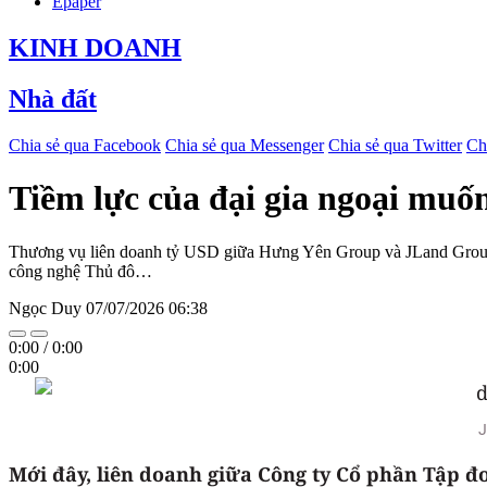
Epaper
KINH DOANH
Nhà đất
Chia sẻ qua Facebook
Chia sẻ qua Messenger
Chia sẻ qua Twitter
Ch
Tiềm lực của đại gia ngoại muố
Thương vụ liên doanh tỷ USD giữa Hưng Yên Group và JLand Group đa
công nghệ Thủ đô…
Ngọc Duy
07/07/2026 06:38
0:00
/
0:00
0:00
J
Mới đây, liên doanh giữa Công ty Cổ phần Tập