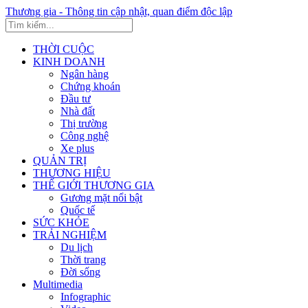
Thương gia - Thông tin cập nhật, quan điểm độc lập
THỜI CUỘC
KINH DOANH
Ngân hàng
Chứng khoán
Đầu tư
Nhà đất
Thị trường
Công nghệ
Xe plus
QUẢN TRỊ
THƯƠNG HIỆU
THẾ GIỚI THƯƠNG GIA
Gương mặt nổi bật
Quốc tế
SỨC KHỎE
TRẢI NGHIỆM
Du lịch
Thời trang
Đời sống
Multimedia
Infographic