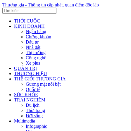
Thương gia - Thông tin cập nhật, quan điểm độc lập
THỜI CUỘC
KINH DOANH
Ngân hàng
Chứng khoán
Đầu tư
Nhà đất
Thị trường
Công nghệ
Xe plus
QUẢN TRỊ
THƯƠNG HIỆU
THẾ GIỚI THƯƠNG GIA
Gương mặt nổi bật
Quốc tế
SỨC KHỎE
TRẢI NGHIỆM
Du lịch
Thời trang
Đời sống
Multimedia
Infographic