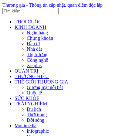
Thương gia - Thông tin cập nhật, quan điểm độc lập
THỜI CUỘC
KINH DOANH
Ngân hàng
Chứng khoán
Đầu tư
Nhà đất
Thị trường
Công nghệ
Xe plus
QUẢN TRỊ
THƯƠNG HIỆU
THẾ GIỚI THƯƠNG GIA
Gương mặt nổi bật
Quốc tế
SỨC KHỎE
TRẢI NGHIỆM
Du lịch
Thời trang
Đời sống
Multimedia
Infographic