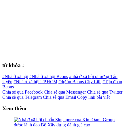
từ khóa :
#Nhà ở xã hội
#Nhà ở xã hội Bcons
#nhà ở xã hội phường Tân
Uyên
#Nhà ở xã hội TP.HCM
#dự án Bcons City Life
#Tập đoàn
Bcons
Chia sẻ qua Facebook
Chia sẻ qua Messenger
Chia sẻ qua Twitter
Chia sẻ qua Telegram
Chia sẻ qua Email
Copy link bài viết
Xem thêm