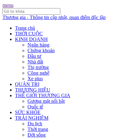
menu
Thương gia - Thông tin cập nhật, quan điểm độc lập
Trang chủ
THỜI CUỘC
KINH DOANH
Ngân hàng
Chứng khoán
Đầu tư
Nhà đất
Thị trường
Công nghệ
Xe plus
QUẢN TRỊ
THƯƠNG HIỆU
THẾ GIỚI THƯƠNG GIA
Gương mặt nổi bật
Quốc tế
SỨC KHỎE
TRẢI NGHIỆM
Du lịch
Thời trang
Đời sống