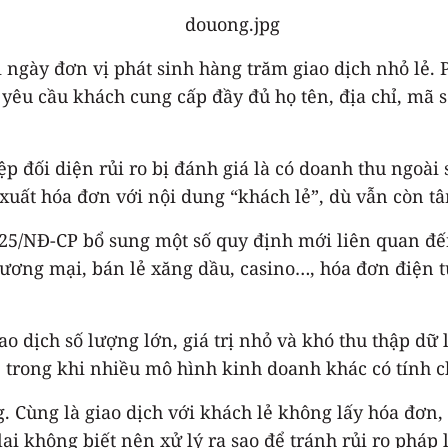
i ngày đơn vị phát sinh hàng trăm giao dịch nhỏ lẻ
yêu cầu khách cung cấp đầy đủ họ tên, địa chỉ, mã 
 đối diện rủi ro bị đánh giá là có doanh thu ngoài 
 xuất hóa đơn với nội dung “khách lẻ”, dù vẫn còn tâ
025/NĐ-CP bổ sung một số quy định mới liên quan đế
hương mại, bán lẻ xăng dầu, casino…, hóa đơn điện t
o dịch số lượng lớn, giá trị nhỏ và khó thu thập dữ
ể, trong khi nhiều mô hình kinh doanh khác có tính 
. Cùng là giao dịch với khách lẻ không lấy hóa đơn,
ại không biết nên xử lý ra sao để tránh rủi ro pháp l