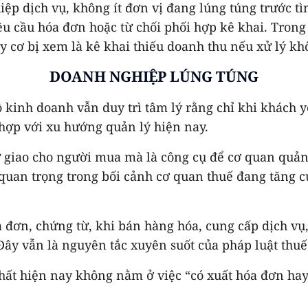
iệp dịch vụ, không ít đơn vị đang lúng túng trước t
 cầu hóa đơn hoặc từ chối phối hợp kê khai. Trong 
 cơ bị xem là kê khai thiếu doanh thu nếu xử lý k
DOANH NGHIỆP LÚNG TÚNG
inh doanh vẫn duy trì tâm lý rằng chỉ khi khách yê
hợp với xu hướng quản lý hiện nay.
giao cho người mua mà là công cụ để cơ quan quản l
quan trọng trong bối cảnh cơ quan thuế đang tăng c
 đơn, chứng từ, khi bán hàng hóa, cung cấp dịch vụ
ây vẫn là nguyên tắc xuyên suốt của pháp luật thuế
nhất hiện nay không nằm ở việc “có xuất hóa đơn ha