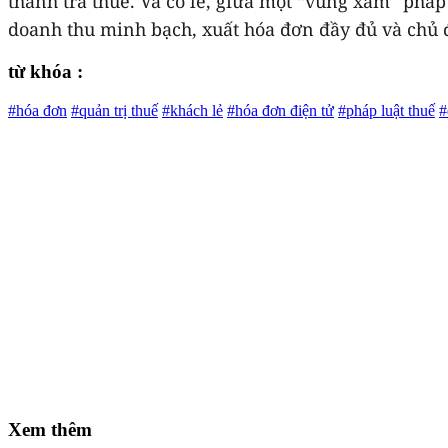
thanh tra thuế. Và có lẽ, giữa một “vùng xám” phá
doanh thu minh bạch, xuất hóa đơn đầy đủ và chủ đ
từ khóa :
#hóa đơn
#quản trị thuế
#khách lẻ
#hóa đơn điện tử
#pháp luật thuế
#
Xem thêm