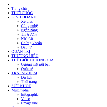
Trang chủ
THỜI CUỘC
KINH DOANH
Xe plus
Công nghệ
Ngân hàng
Thị trường
Nhà đất
Chứng khoán
Đầu tư
QUẢN TRỊ
THƯƠNG HIỆU
THẾ GIỚI THƯƠNG GIA
Gương mặt nổi bật
Quốc tế
TRẢI NGHIỆM
Du lịch
Thời trang
SỨC KHỎE
Multimedia
Infographic
Video
Emagazine