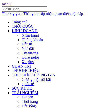
menu
Thương gia - Thông tin cập nhật, quan điểm độc lập
Trang chủ
THỜI CUỘC
KINH DOANH
Ngân hàng
Chứng khoán
Đầu tư
Nhà đất
Thị trường
Công nghệ
Xe plus
QUẢN TRỊ
THƯƠNG HIỆU
THẾ GIỚI THƯƠNG GIA
Gương mặt nổi bật
Quốc tế
SỨC KHỎE
TRẢI NGHIỆM
Du lịch
Thời trang
Đời sống