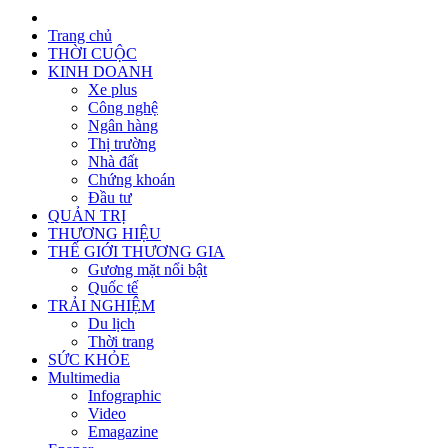
Trang chủ
THỜI CUỘC
KINH DOANH
Xe plus
Công nghệ
Ngân hàng
Thị trường
Nhà đất
Chứng khoán
Đầu tư
QUẢN TRỊ
THƯƠNG HIỆU
THẾ GIỚI THƯƠNG GIA
Gương mặt nổi bật
Quốc tế
TRẢI NGHIỆM
Du lịch
Thời trang
SỨC KHỎE
Multimedia
Infographic
Video
Emagazine