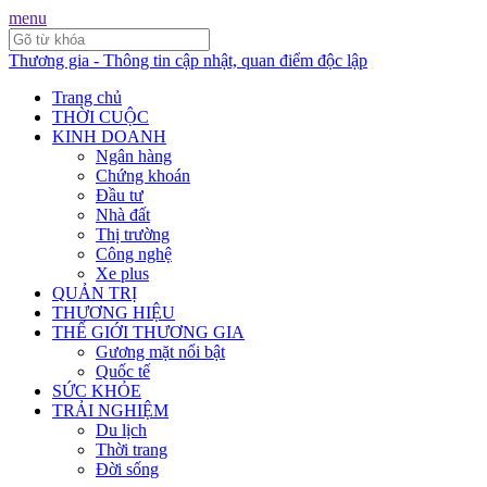
menu
Thương gia - Thông tin cập nhật, quan điểm độc lập
Trang chủ
THỜI CUỘC
KINH DOANH
Ngân hàng
Chứng khoán
Đầu tư
Nhà đất
Thị trường
Công nghệ
Xe plus
QUẢN TRỊ
THƯƠNG HIỆU
THẾ GIỚI THƯƠNG GIA
Gương mặt nổi bật
Quốc tế
SỨC KHỎE
TRẢI NGHIỆM
Du lịch
Thời trang
Đời sống