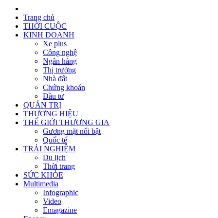
Trang chủ
THỜI CUỘC
KINH DOANH
Xe plus
Công nghệ
Ngân hàng
Thị trường
Nhà đất
Chứng khoán
Đầu tư
QUẢN TRỊ
THƯƠNG HIỆU
THẾ GIỚI THƯƠNG GIA
Gương mặt nổi bật
Quốc tế
TRẢI NGHIỆM
Du lịch
Thời trang
SỨC KHỎE
Multimedia
Infographic
Video
Emagazine