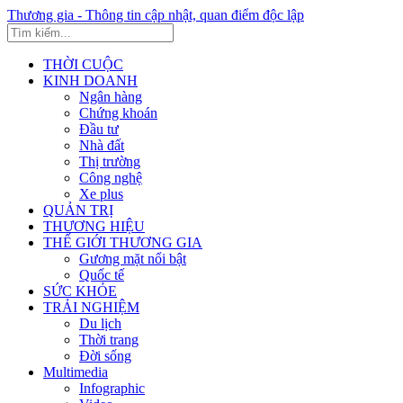
Thương gia - Thông tin cập nhật, quan điểm độc lập
THỜI CUỘC
KINH DOANH
Ngân hàng
Chứng khoán
Đầu tư
Nhà đất
Thị trường
Công nghệ
Xe plus
QUẢN TRỊ
THƯƠNG HIỆU
THẾ GIỚI THƯƠNG GIA
Gương mặt nổi bật
Quốc tế
SỨC KHỎE
TRẢI NGHIỆM
Du lịch
Thời trang
Đời sống
Multimedia
Infographic