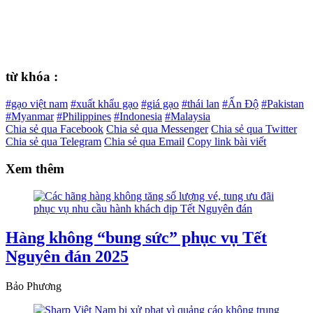
từ khóa :
#gạo việt nam
#xuất khẩu gạo
#giá gạo
#thái lan
#Ấn Độ
#Pakistan
#Myanmar
#Philippines
#Indonesia
#Malaysia
Chia sẻ qua Facebook
Chia sẻ qua Messenger
Chia sẻ qua Twitter
Chia sẻ qua Telegram
Chia sẻ qua Email
Copy link bài viết
Xem thêm
Hàng không “bung sức” phục vụ Tết
Nguyên đán 2025
Bảo Phương