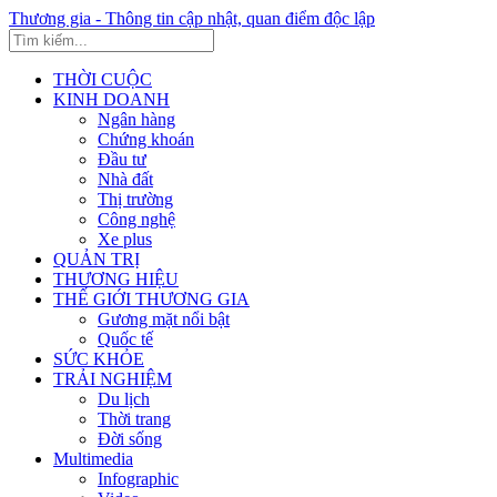
Thương gia - Thông tin cập nhật, quan điểm độc lập
THỜI CUỘC
KINH DOANH
Ngân hàng
Chứng khoán
Đầu tư
Nhà đất
Thị trường
Công nghệ
Xe plus
QUẢN TRỊ
THƯƠNG HIỆU
THẾ GIỚI THƯƠNG GIA
Gương mặt nổi bật
Quốc tế
SỨC KHỎE
TRẢI NGHIỆM
Du lịch
Thời trang
Đời sống
Multimedia
Infographic