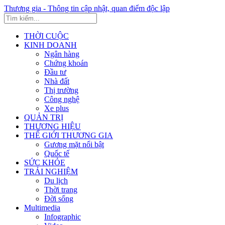
Thương gia - Thông tin cập nhật, quan điểm độc lập
THỜI CUỘC
KINH DOANH
Ngân hàng
Chứng khoán
Đầu tư
Nhà đất
Thị trường
Công nghệ
Xe plus
QUẢN TRỊ
THƯƠNG HIỆU
THẾ GIỚI THƯƠNG GIA
Gương mặt nổi bật
Quốc tế
SỨC KHỎE
TRẢI NGHIỆM
Du lịch
Thời trang
Đời sống
Multimedia
Infographic