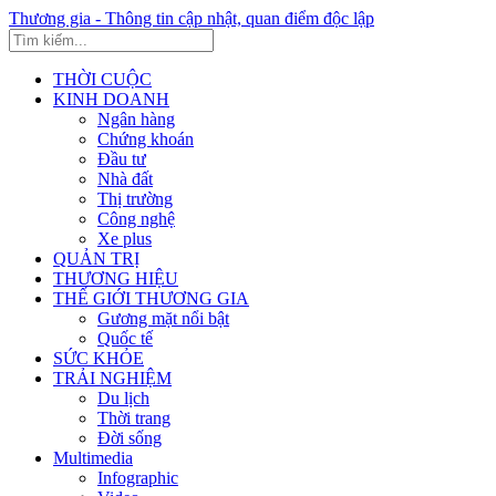
Thương gia - Thông tin cập nhật, quan điểm độc lập
THỜI CUỘC
KINH DOANH
Ngân hàng
Chứng khoán
Đầu tư
Nhà đất
Thị trường
Công nghệ
Xe plus
QUẢN TRỊ
THƯƠNG HIỆU
THẾ GIỚI THƯƠNG GIA
Gương mặt nổi bật
Quốc tế
SỨC KHỎE
TRẢI NGHIỆM
Du lịch
Thời trang
Đời sống
Multimedia
Infographic