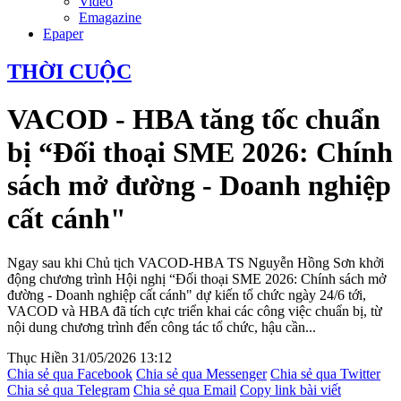
Video
Emagazine
Epaper
THỜI CUỘC
VACOD - HBA tăng tốc chuẩn
bị “Đối thoại SME 2026: Chính
sách mở đường - Doanh nghiệp
cất cánh"
Ngay sau khi Chủ tịch VACOD-HBA TS Nguyễn Hồng Sơn khởi
động chương trình Hội nghị “Đối thoại SME 2026: Chính sách mở
đường - Doanh nghiệp cất cánh" dự kiến tổ chức ngày 24/6 tới,
VACOD và HBA đã tích cực triển khai các công việc chuẩn bị, từ
nội dung chương trình đến công tác tổ chức, hậu cần...
Thục Hiền
31/05/2026 13:12
Chia sẻ qua Facebook
Chia sẻ qua Messenger
Chia sẻ qua Twitter
Chia sẻ qua Telegram
Chia sẻ qua Email
Copy link bài viết