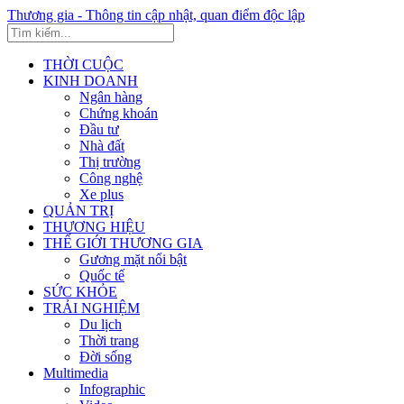
Thương gia - Thông tin cập nhật, quan điểm độc lập
THỜI CUỘC
KINH DOANH
Ngân hàng
Chứng khoán
Đầu tư
Nhà đất
Thị trường
Công nghệ
Xe plus
QUẢN TRỊ
THƯƠNG HIỆU
THẾ GIỚI THƯƠNG GIA
Gương mặt nổi bật
Quốc tế
SỨC KHỎE
TRẢI NGHIỆM
Du lịch
Thời trang
Đời sống
Multimedia
Infographic