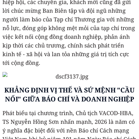
hiệp hội, các chuyên gia, khách mời cũng đã gửi
lời chúc mừng Ban Biên tập và đội ngũ những
người làm báo của Tạp chí Thương gia với những
nỗ lực, đóng góp không mệt mỏi của tạp chí trong
việc kết nối cộng đồng doanh nghiệp, phản ánh
kịp thời các chủ trương, chính sách phát triển
kinh tế - xã hội và lan tỏa những giá trị tích cực
tới cộng đồng.
KHẲNG ĐỊNH VỊ THẾ VÀ SỨ MỆNH "CẦU
NỐI" GIỮA BÁO CHÍ VÀ DOANH NGHIỆP
Phát biểu tại chương trình, Chủ tịch VACOD-HBA,
TS Nguyễn Hồng Sơn nhấn mạnh, 2026 là năm có
ý nghĩa đặc biệt đối với nền Báo chí Cách mạng
Việt Nam khi kỷ niệm 101 năm Ngày Báo chí Cách